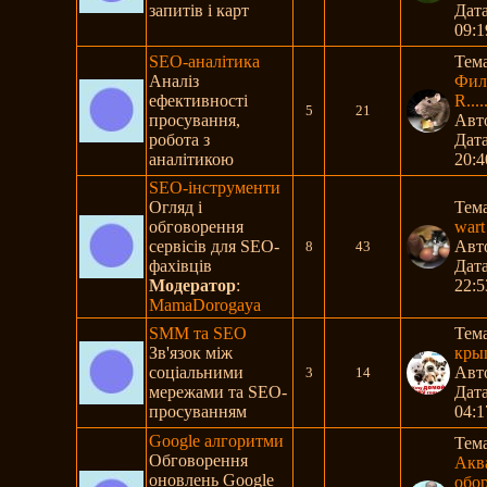
запитів і карт
Дата
09:1
SEO-аналітика
Тем
Аналіз
Фил
ефективності
R....
5
21
просування,
Авт
робота з
Дата
аналітикою
20:4
SEO-інструменти
Огляд і
Тем
обговорення
wart
сервісів для SEO-
Авт
8
43
фахівців
Дата
Модератор
:
22:5
MamaDorogaya
SMM та SEO
Тем
Зв'язок між
кры
соціальними
Авт
3
14
мережами та SEO-
Дата
просуванням
04:1
Google алгоритми
Тем
Обговорення
Акв
оновлень Google
обору