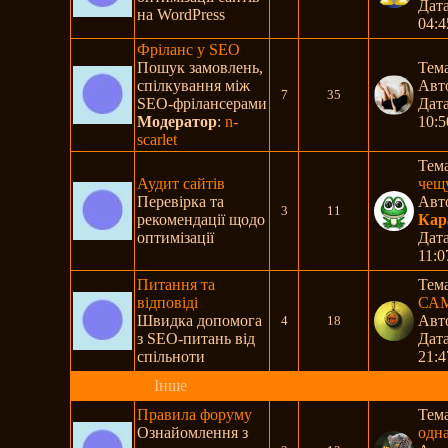
Дата
на WordPress
04:4
Фріланс у SEO
Пошук замовлень,
Тем
спілкування між
Авт
7
35
SEO-фрілансерами
Дата
Модератор
:
n-
10:5
scarlet
Тем
Аудит сайтів
чещ
Перевірка та
Авт
3
11
рекомендації щодо
Кар
оптимізації
Дата
11:0
Питання та
Тем
відповіді
САМ
Швидка допомога
Авт
4
18
з SEO-питань від
Дата
спільноти
21:4
Інше
Правила форуму
Тем
Ознайомлення з
одн