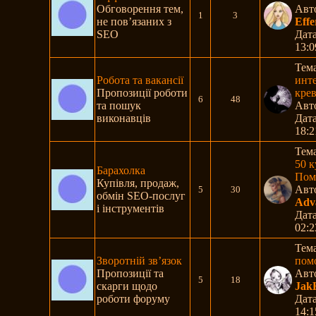
Обговорення тем,
Авт
1
3
не пов’язаних з
Eff
SEO
Дата
13:0
Тем
Робота та вакансії
инт
Пропозиції роботи
креве
6
48
та пошук
Авт
виконавців
Дата
18:2
Тем
50 к
Барахолка
Помо
Купівля, продаж,
Авт
5
30
обмін SEO-послуг
Adv
і інструментів
Дата
02:2
Тем
Зворотній зв’язок
пом
Пропозиції та
Авт
5
18
скарги щодо
Jak
роботи форуму
Дата
14:1