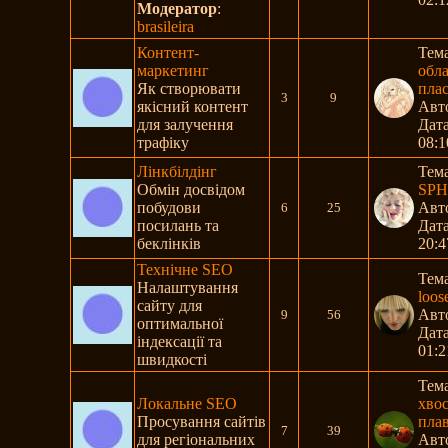
Модератор
:
brasileira
Контент-
Тем
маркетинг
обл
Як створювати
плас
3
9
якісний контент
Авт
для залучення
Дата
трафіку
08:1
Лінкбілдінг
Тем
Обмін досвідом
SPH
побудови
Авт
6
25
посилань та
Дата
беклінків
20:4
Технічне SEO
Тем
Налаштування
loose
сайту для
Авт
9
56
оптимальної
Дата
індексації та
01:2
швидкості
Тем
Локальне SEO
хво
Просування сайтів
плав
7
39
для регіональних
Авт