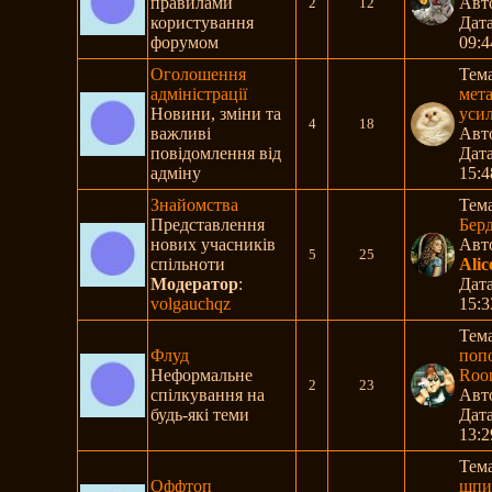
правилами
Авт
2
12
користування
Дата
форумом
09:4
Оголошення
Тем
адміністрації
мета
Новини, зміни та
усил
4
18
важливі
Авт
повідомлення від
Дата
адміну
15:4
Знайомства
Тем
Представлення
Бер
нових учасників
Авт
5
25
спільноти
Ali
Модератор
:
Дата
volgauchqz
15:3
Тем
Флуд
поп
Неформальне
Room
2
23
спілкування на
Авт
будь-які теми
Дата
13:2
Тем
Оффтоп
шпи