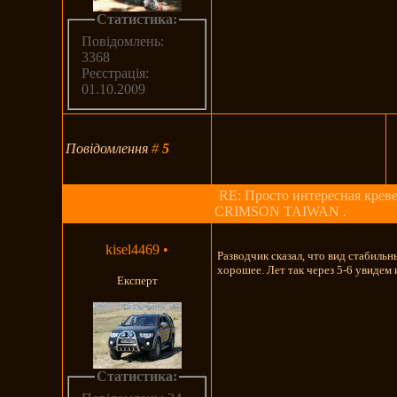
Статистика:
Повідомлень:
3368
Реєстрація:
01.10.2009
Повідомлення
#
5
RE: Просто интересная креве
CRIMSON TAIWAN .
kisel4469
•
Разводчик сказал, что вид стабиль
хорошее. Лет так через 5-6 увидем и
Експерт
Статистика: