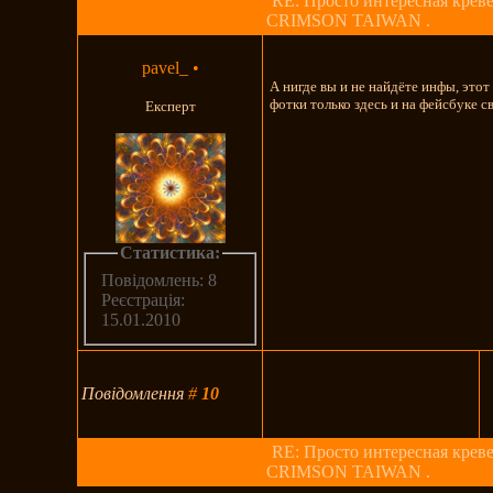
RE: Просто интересная креве
CRIMSON TAIWAN .
pavel_
•
А нигде вы и не найдёте инфы, этот
фотки только здесь и на фейсбуке с
Експерт
Статистика:
Повідомлень: 8
Реєстрація:
15.01.2010
Повідомлення
#
10
RE: Просто интересная креве
CRIMSON TAIWAN .