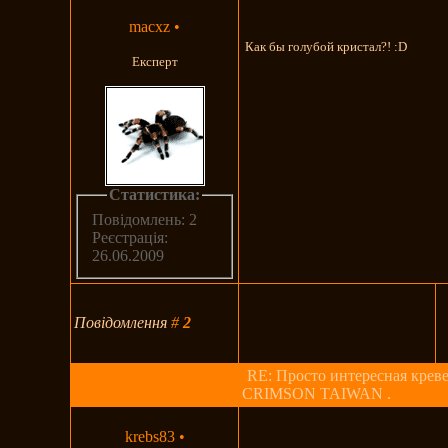
macxz
•
Как бы голубой кристал?! :D
Експерт
Статистика:
Повідомлень: 2
Реєстрація:
26.06.2009
Повідомлення
#
2
RE: Просто интересная креве
CRIMSON TAIWAN .
krebs83
•