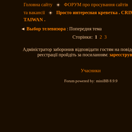
Головна сайту
☀️
ФОРУМ про просування сайтів
та вакансії
☀️
Просто интересная креветка . C
TAIWAN .
◄
Выбор телевизора
: Попередня тема
Сторінки:
1
2
3
Адміністратор заборонив відповідати гостям на пові
реєстрації пройдіть за посиланням:
зареєстру
Учасники
Forum powered by: miniBB 8.9.9