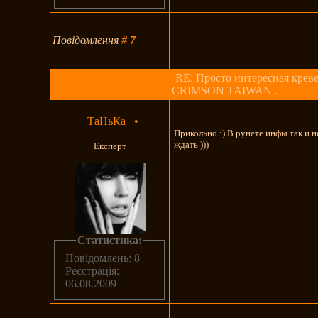
Повідомлення
#
7
RE: Просто интересная креве
CRIMSON TAIWAN .
_ТаНьКа_
•
Прикольно :) В рунете инфы так и н
ждать )))
Експерт
Статистика:
Повідомлень: 8
Реєстрація:
06.08.2009