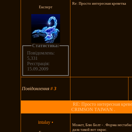
Re: Просто интересная креветка
Експерт
Статистика:
Повідомлень:
5,331
Реєстрація:
15.09.2009
Повідомлення
#
3
RE: Просто интересная креве
CRIMSON TAIWAN .
intalay
•
Может, Блю Болт - . Форма нестабил
дала такой вот окрас.