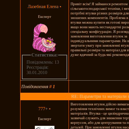
Привіт всім! Я займаюся ремонтом
Лазебная Елена
•
сільськогосподарської техніки, і ме
потрібні втулки різних розмірів для
Експерт
зношених компонентів. Проблема в 
втулки можна купити як готові вир
якщо вони мають нестандартні роз
спеціальну конфігурацію. Я розгля
замовлення виготовлення втулок за
індивідуальними параметрами. На 
звертати увагу при замовленні втул
правильні розміри та матеріал для 
Статистика:
дуже вдячний за будь-які рекоменда
Повідомлень: 13
Реєстрація:
30.01.2010
Повідомлення
#
1
RE: Параметри та матеріали 
Виготовлення втулок дійсно вимага
777+
•
розуміння технічних вимог та влас
матеріалів. Втулка - це циліндрична
зазвичай служить для зниження терт
Експерт
корпусом, або для центрування та 
деталей. При замовленні втулок на