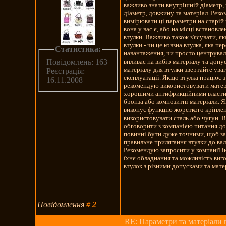
важливо знати внутрішній діаметр,
діаметр, довжину та матеріал. Рек
вимірювати ці параметри на старій 
вона у вас є, або на місці встановле
втулки. Важливо також з'ясувати, я
втулки - чи це ковзна втулка, яка пе
Статистика:
навантаження, чи просто центрувал
впливає на вибір матеріалу та допу
Повідомлень: 163
матеріалу для втулки звертайте ува
Реєстрація:
експлуатації. Якщо втулка працює 
16.11.2008
рекомендую використовувати матер
хорошими антифрикційними властив
бронза або композитні матеріали. 
виконує функцію жорсткого кріпле
використовувати сталь або чугун. 
обговорити з компанією питання до
повинні бути дуже точними, щоб з
правильне прилягання втулки до вал
Рекомендую запросити у компанії 
їхнє обладнання та можливість виг
втулок з різними допусками та мате
Повідомлення
#
2
RE: Параметри та матеріали 