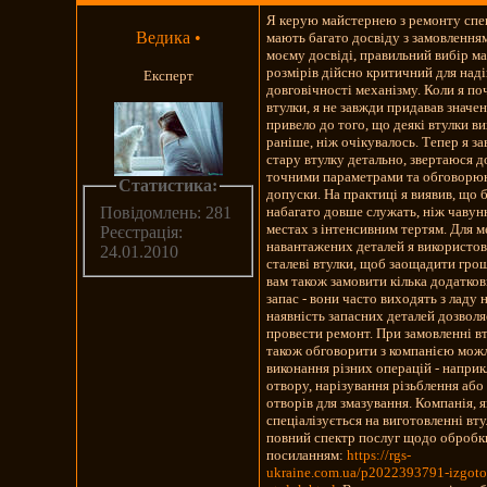
Я керую майстернею з ремонту спец
Ведика
•
мають багато досвіду з замовленням
моєму досвіді, правильний вибір ма
розмірів дійсно критичний для наді
Експерт
довговічності механізму. Коли я по
втулки, я не завжди придавав значен
привело до того, що деякі втулки в
раніше, ніж очікувалось. Тепер я 
стару втулку детально, звертаюся до
точними параметрами та обговорюю
Статистика:
допуски. На практиці я виявив, що 
набагато довше служать, ніж чавунн
Повідомлень: 281
местах з інтенсивним тертям. Для 
Реєстрація:
навантажених деталей я використо
24.01.2010
сталеві втулки, щоб заощадити гро
вам також замовити кілька додатков
запас - вони часто виходять з ладу 
наявність запасних деталей дозвол
провести ремонт. При замовленні в
також обговорити з компанією мож
виконання різних операцій - напри
отвору, нарізування різьблення або
отворів для змазування. Компанія, я
спеціалізується на виготовленні вт
повний спектр послуг щодо обробки
посиланням:
https://rgs-
ukraine.com.ua/p2022393791-izgoto