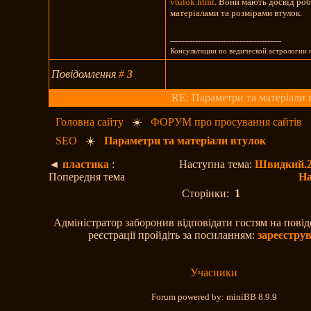
vtulok.html
. Вони мають досвід роб
матеріалами та розмірами втулок.
----------------------------------------
Консультации по ведической астрологии 
Повідомлення
#
3
RE: Параметри та матеріали 
Головна сайту
☀️
ФОРУМ про просування сайтів
SEO
☀️
Параметри та матеріали втулок
◄
пластика
:
Наступна тема:
Швидкий.2.
Попередня тема
На
Сторінки:
1
Адміністратор заборонив відповідати гостям на пові
реєстрації пройдіть за посиланням:
зареєстру
Учасники
Forum powered by: miniBB 8.9.9