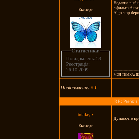
Недавно рыбки
л фильтр Аква
Експерт
Algo stop dep
Статистика:
Повідомлень: 59
Реєстрація:
26.10.2009
--------------------
МОЯ ТЕМКА: Ш
Повідомлення
#
1
RE: Рыбки 
intalay
•
Думаю,что про
Експерт