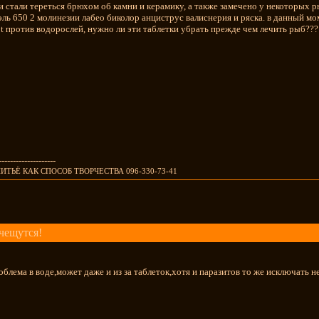
 стали тереться брюхом об камни и керамику, а также замечено у некоторых 
эль 650 2 молинезии лабео биколор анциструс валиснерия и ряска. в данный мо
ot против водорослей, нужно ли эти таблетки убрать прежде чем лечить рыб???
--------------------
ИТЬЁ КАК СПОСОБ ТВОРЧЕСТВА 096-330-73-41
чещутся!
блема в воде,может даже и из за таблеток,хотя и паразитов то же исключать н