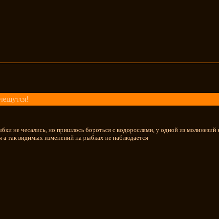
чещутся!
ыбки не чесались, но пришлось бороться с водорослями, у одной из молинезий к
я а так видимых изменений на рыбках не наблюдается