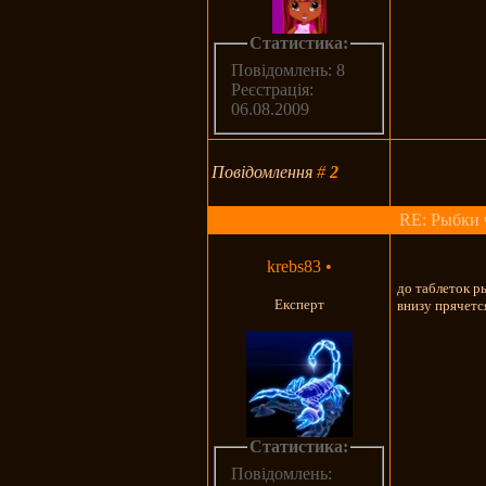
Статистика:
Повідомлень: 8
Реєстрація:
06.08.2009
Повідомлення
#
2
RE: Рыбки 
krebs83
•
до таблеток р
Експерт
внизу прячетс
Статистика:
Повідомлень: