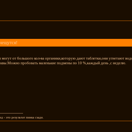
чещутся!
 могут от большого кол-ва органики,которую дают таблетки,они угнетают вод
аквы.Можно пробовать маленькие подмены по 10 %,каждый день ,с неделю.
--------------------
д - это результат пинка сзади.