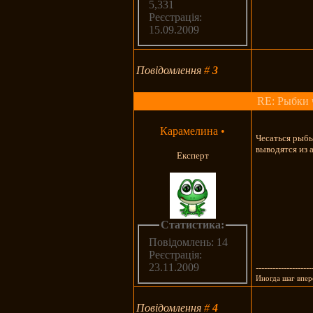
5,331
Реєстрація:
15.09.2009
Повідомлення
#
3
RE: Рыбки 
Карамелина
•
Чесаться рыбы
выводятся из 
Експерт
Статистика:
Повідомлень: 14
Реєстрація:
23.11.2009
--------------------
Иногда шаг впере
Повідомлення
#
4