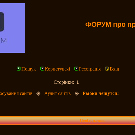
ФОРУМ про пр
Пошук
Користувачі
Реєстрація
Вхід
Сторінки:
1
сування сайтів
☀️
Аудит сайтів
☀️
Рыбки чещутся!
Повідомлення