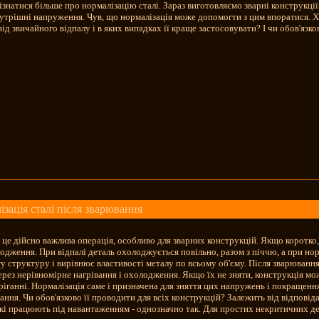
знатися більше про нормалізацію сталі. Зараз виготовляємо зварні конструкції 
нутрішні напруження. Чув, що нормалізація може допомогти з цим впоратися. 
від звичайного відпалу і в яких випадках її краще застосовувати? І чи обов'яз
зація сталі після зварювання
 це дійсно важлива операція, особливо для зварних конструкцій. Якщо коротко, 
дження. При відпалі деталь охолоджується повільно, разом з піччю, а при норма
у структуру і вирівнює властивості металу по всьому об'єму. Після зварювання
рез нерівномірне нагрівання і охолодження. Якщо їх не зняти, конструкція м
еріганні. Нормалізація саме і призначена для зняття цих напружень і покращенн
ання. Чи обов'язково її проводити для всіх конструкцій? Залежить від відпові
які працюють під навантаженням - однозначно так. Для простих некритичних дета