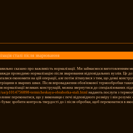
зація сталі після зварювання
вильно сказано про важливість нормалізації. Ми займаємося виготовленням м
завжди проводимо нормалізацію після зварювання відповідальних вузлів. Це д
галися економити на цій операції, але потім зіткнулися з тим, що деякі констр
я тріщини в зварних швах. Після впровадження обов'язкової термообробки таки
для нормалізації великих конструкцій, можна звернутися до спеціалізованих пі
a/ua/p1014756898-termicheskaya-obrabotka-stali.html
надають послуги з термоо
оловне переконатися, що у виконавця є печі відповідного розміру і він розуміє
 буває зробити контроль твердості до і після обробки, щоб переконатися в якос