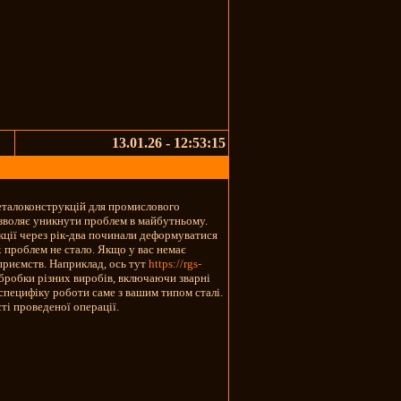
13.01.26 - 12:53:15
еталоконструкцій для промислового
озволяє уникнути проблем в майбутньому.
укції через рік-два починали деформуватися
х проблем не стало. Якщо у вас немає
дприємств. Наприклад, ось тут
https://rgs-
бробки різних виробів, включаючи зварні
 специфіку роботи саме з вашим типом сталі.
ті проведеної операції.