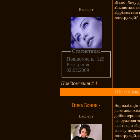
Вітаю! Хочу ді
з'являються в
Експерт
відрізняється 
конструкцій?
Статистика:
Повідомлень: 129
Реєстрація:
02.02.2009
Повідомлення
#
1
RE: Нормалі
Вика Боник
•
Нормалізація -
режимом охоло
дрібнозернист
Експерт
напруження че
навіть при зб
впливу зварюв
конструкцій, 