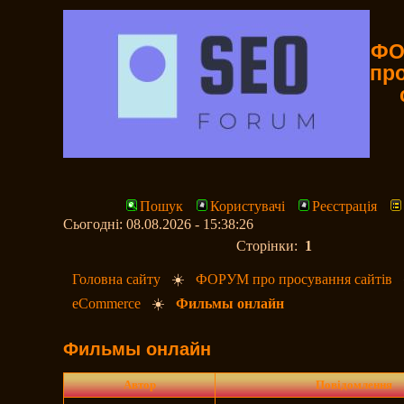
ФО
пр
Пошук
Користувачі
Реєстрація
Сьогодні: 08.08.2026 - 15:38:26
Сторінки:
1
Головна сайту
☀️
ФОРУМ про просування сайтів
eCommerce
☀️
Фильмы онлайн
Фильмы онлайн
Автор
Повідомлення