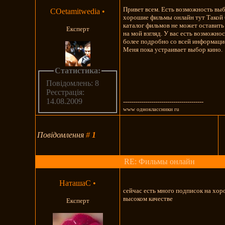
Привет всем. Есть возможность выб
COetamitwedia
•
хорошие фильмы онлайн тут Такой
каталог фильмов не может остави
Експерт
на мой взгляд. У вас есть возможно
более подробно со всей информацие
Меня пока устраивает выбор кино.
Статистика:
Повідомлень: 8
Реєстрація:
14.08.2009
----------------------------------------
www одноклассники ru
Повідомлення
#
1
RE: Фильмы онлайн
НаташаС
•
сейчас есть много подписок на хо
высоком качестве
Експерт