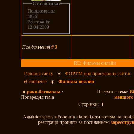
Статистика:
Повідомлень:
4836
Реєстрація:
12.04.2009
Повідомлення
#
3
RE: Фильмы онлайн
Головна сайту
☀️
ФОРУМ про просування сайтів
eCommerce
☀️
Фильмы онлайн
◄
раки-богомолы
:
Наступна тема:
В
Попередня тема
меншого 
Сторінки:
1
Адміністратор заборонив відповідати гостям на пові
реєстрації пройдіть за посиланням:
зареєстру