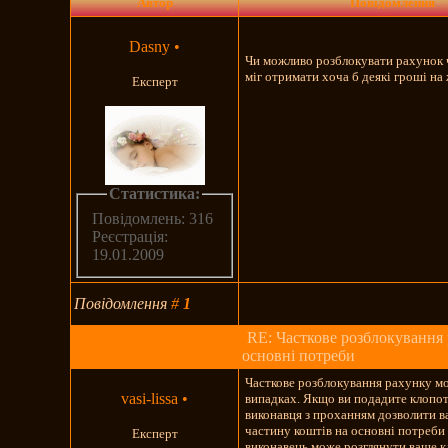
Автор
Повідомлення
Dasny
•
Чи можливо розблокувати рахунок 
міг отримати хоча б деякі гроші на
Експерт
Статистика:
Повідомлень: 316
Реєстрація:
19.01.2009
Повідомлення
#
1
RE: Часткове розблокування 
основні потреби
Часткове розблокування рахунку м
vasi-lissa
•
випадках. Якщо ви подадите клопо
виконавця з проханням дозволити 
частину коштів на основні потреби
Експерт
виконавець може розглянути ваше к