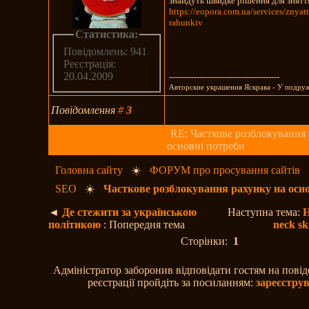
знайдуть швидке рішення для знятт
https://eopora.com.ua/services/znyatt
rahunkiv
Статистика:
Повідомлень: 941
Реєстрація:
20.04.2009
----------------------------------------
Авторские украшения Яскрава - У подруж
Повідомлення
#
3
RE: Часткове розблокування 
основні потреби
Головна сайту
☀️
ФОРУМ про просування сайтів
SEO
☀️
Часткове розблокування рахунку на осн
◄
Де стежити за українською
Наступна тема:
H
політикою
: Попередня тема
neck sk
Сторінки:
1
Адміністратор заборонив відповідати гостям на пові
реєстрації пройдіть за посиланням:
зареєстру