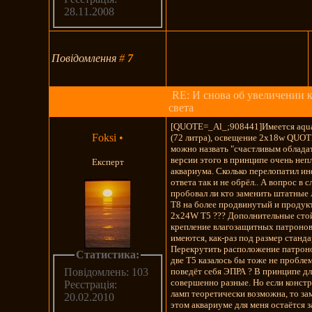
28.11.2008
Повідомлення
#
7
RE: И снова об увеличении 
света
[QUOTE=_Al_;908441]Имеется aquae
Foksi
•
(72 литра), освещение 2x18w QUO
можно назвать "счастливым облада
версии этого в принципе очень неп
Експерт
аквариума. Сколько перелопатил и
ответа так и не обрёл.. А вопрос в 
пробовал ли кто заменить штатны
Т8 на более продвинутый и продук
2x24W T5 ??? Дополнительные сто
крепление влагозащитных патроно
имеются, как-раз под размер станд
Перекрутить расположение патроно
Статистика:
две Т5 казалось бы тоже не проблема
поведёт себя ЭПРА ? В принципе дл
Повідомлень: 103
совершенно разные. Но если конст
Реєстрація:
ламп теоретически возможна, то за
20.02.2010
этом аквариуме для меня остаётся з