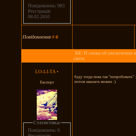
Повідомлень: 983
Реєстрація:
08.02.2010
Повідомлення
#
6
RE: И снова об увеличении 
света
LO-LI-TA
•
буду тогда пока так "попробовать" 
потом заказать можно :)
Експерт
Статистика:
Повідомлень: 6
Реєстрація: