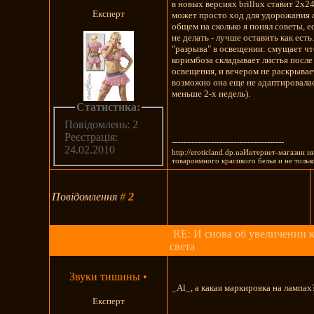
в новых версиях brillux ставит 2x2
Експерт
может просто ход для удорожания 
общем на сколько я понял советы, 
не делать - лучше оставить как есть
"разрыва" в освещении: смущает ч
коримбоза складывает листья после
освещения, и вечером не раскрывае
возможно она еще не адаптировала
меньше 2-х недель).
Статистика:
Повідомлень: 2
Реєстрація:
----------------------------------------
24.02.2010
http://eroticland.dp.uaИнтернет-магазин 
товаровмного красивого белья и не только
Повідомлення
#
2
RE: И снова об увеличении 
света
Звуки тишины
•
_Al_, а какая маркировка на лампах
Експерт