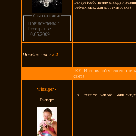
центре (собственно отсюда и возни
рефлекторах для корректировки)
Статистика:
Повідомлень: 4
Реєстрація:
10.05.2009
Повідомлення
#
4
RE: И снова об увеличении 
света
winziger
•
_Al_, гляньте . Как раз - Ваша ситуац
Експерт