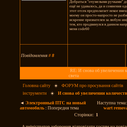
Добраться "очумелыми ручками" до
ещё не удавалось, да и сомнения од
этот отсек предполагает некое вме
моему он просто-напросто не разби
искренне признателен за любую и
тем, кто продвинулся в данном нап
меня code60
Повідомлення
#
8
RE: И снова об увеличении 
света
Головна сайту
☀️
ФОРУМ про просування сайтів
інструменти
☀️
И снова об увеличении количеств
◄
Электронный ПТС на новый
Наступна тема
автомобиль
: Попередня тема
wart remova
Сторінки:
1
Адміністратор заборонив відповідати гостям на пові