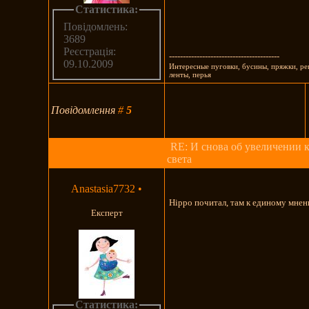
Статистика:
Повідомлень:
3689
Реєстрація:
----------------------------------------
09.10.2009
Интересные пуговки, бусины, пряжки, ре
ленты, перья
Повідомлення
#
5
RE: И снова об увеличении 
света
Anastasia7732
•
Hippo почитал, там к единому мнен
Експерт
Статистика: