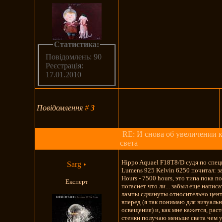
Статистика:
Повідомлень: 90
Реєстрація:
17.01.2010
Повідомлення
#
3
RE: И снова об увеличении 
света
Hippo Aquael F18T8/D судя по спе
Sarg
•
Lumens 925 Kelvin 6250 почитал: за
Hours - 7500 hours, это типа пока 
Експерт
погаснет что ли... забыл еще напис
лампы сдвинуты относительно цен
вперед (я так понимаю для визуаль
освещения) и, как мне кажется, рас
стенки получаю меньше света чем у