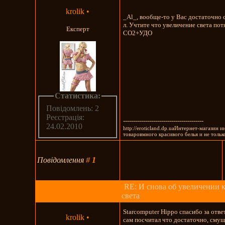
krolik
•
_Al_, вообще-то у Вас достаточно св
л. Учтите что увеличение света пот
Експерт
СО2+УДО
Статистика:
Повідомлень: 2
Реєстрація:
----------------------------------------
24.02.2010
http://eroticland.dp.uaИнтернет-магазин 
товаровмного красивого белья и не только
Повідомлення
#
1
RE: И снова об увеличении 
света
Starcomputer Hippo спасибо за отве
krolik
•
сам посчитал что достаточно, смущ