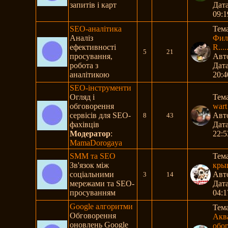
запитів і карт
Дата
09:1
SEO-аналітика
Тем
Аналіз
Фил
ефективності
R....
5
21
просування,
Авт
робота з
Дата
аналітикою
20:4
SEO-інструменти
Огляд і
Тем
обговорення
wart
сервісів для SEO-
Авт
8
43
фахівців
Дата
Модератор
:
22:5
MamaDorogaya
SMM та SEO
Тем
Зв'язок між
кры
соціальними
Авт
3
14
мережами та SEO-
Дата
просуванням
04:1
Google алгоритми
Тем
Обговорення
Акв
оновлень Google
обору