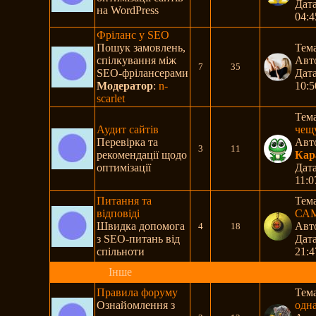
Дата
на WordPress
04:4
Фріланс у SEO
Пошук замовлень,
Тем
спілкування між
Авт
7
35
SEO-фрілансерами
Дата
Модератор
:
n-
10:5
scarlet
Тем
Аудит сайтів
чещ
Перевірка та
Авт
3
11
рекомендації щодо
Кар
оптимізації
Дата
11:0
Питання та
Тем
відповіді
САМ
Швидка допомога
Авт
4
18
з SEO-питань від
Дата
спільноти
21:4
Інше
Правила форуму
Тем
Ознайомлення з
одн