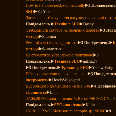
How to fix loose neck skin naturally
▶️
3 Повідомлень
SEO
▶️Ya-Yulenka
Часткове розблокування рахунку на основні потре
Повідомлень.
▶️
Технічне SEO
▶️Dasny
Стабільність скутера на нерівних дорогах
▶️
3 Пові
методи
▶️Shumira
Ремінці для смарт-годинника
▶️
3 Повідомлень.
▶️
Б
методи
▶️Фиолеттик
Де стежити за українською політикою
▶️
3
Повідомлень.
▶️
Технічне SEO
▶️anfisa24
▶️
3 Повідомлень.
▶️
Фріланс у SEO
▶️Yellow Fairy
Effective laser wart removal treatment
▶️
3 Повідомлен
інструменти
▶️HotelsVolgograd
Від більшого до меншого - нано 30л.
▶️
4 Повідомл
eCommerce
▶️Li...
07.04.2013 Фильтр внешний, Resun MICRA CY-20
Повідомлень.
▶️
SEO-аналітика
▶️Kalina
15.10.11. 22-00 Microsorum pteropus sp. “Mini”
▶️
9