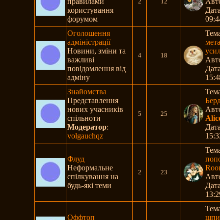
правилами
Авт
2
12
користування
Дата
форумом
09:4
Оголошення
Тем
адміністрації
мета
Новини, зміни та
усил
4
18
важливі
Авт
повідомлення від
Дата
адміну
15:4
Знайомства
Тем
Представлення
Бер
нових учасників
Авт
5
25
спільноти
Ali
Модератор
:
Дата
volgauchqz
15:3
Тем
Флуд
поп
Неформальне
Room
2
23
спілкування на
Авт
будь-які теми
Дата
13:2
Тем
Оффтоп
шпи