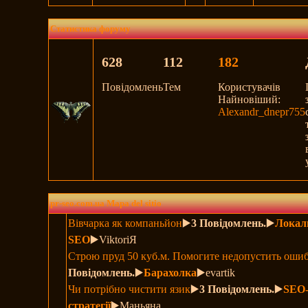
Статистика форуму
628
112
182
Повідомлень
Тем
Користувачів
Найновіший:
Alexandr_dnepr755
pr-seo.com.ua Mapa del sitio
Вівчарка як компаньйон
▶️
3 Повідомлень.
▶️
Локал
SEO
▶️ViktoriЯ
Строю пруд 50 куб.м. Помогите недопустить ошиб
Повідомлень.
▶️
Барахолка
▶️evartik
Чи потрібно чистити язик
▶️
3 Повідомлень.
▶️
SEO
стратегії
▶️Маньяна