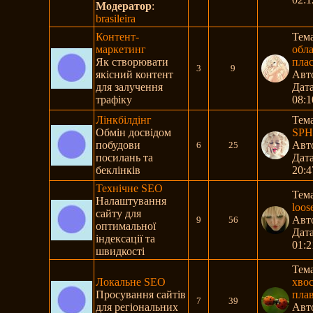
Модератор
:
brasileira
Контент-
Тем
маркетинг
обл
Як створювати
плас
3
9
якісний контент
Авт
для залучення
Дата
трафіку
08:1
Лінкбілдінг
Тем
Обмін досвідом
SPH
побудови
Авт
6
25
посилань та
Дата
беклінків
20:4
Технічне SEO
Тем
Налаштування
loose
сайту для
Авт
9
56
оптимальної
Дата
індексації та
01:2
швидкості
Тем
Локальне SEO
хво
Просування сайтів
плав
7
39
для регіональних
Авт