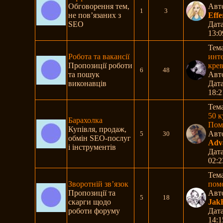
Обговорення тем,
Авт
1
3
не пов’язаних з
Eff
SEO
Дата
13:0
Тем
Робота та вакансії
инт
Пропозиції роботи
креве
6
48
та пошук
Авт
виконавців
Дата
18:2
Тем
50 к
Барахолка
Помо
Купівля, продаж,
Авт
5
30
обмін SEO-послуг
Adv
і інструментів
Дата
02:2
Тем
Зворотній зв’язок
пом
Пропозиції та
Авт
5
18
скарги щодо
Jak
роботи форуму
Дата
14:1