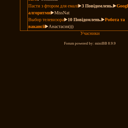
Пасти з фтором для емалі
▶️
3 Повідомлень.
▶️
Googl
алгоритми
▶️MissNat
Выбор телевизора
▶️
10 Повідомлень.
▶️
Робота та
вакансії
▶️Анастасия)))
Учасники
Forum powered by: miniBB 8.9.9