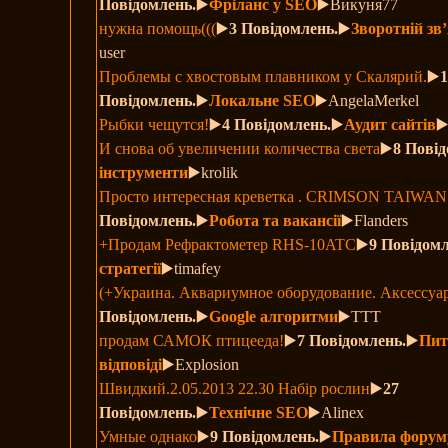
Повідомлень.
▶️
Фріланс у SEO
▶️Викуня77
нужна помощь(((
▶️
3 Повідомлень.
▶️
Зворотній зв
user
Проблемы с хвостовым плавником у Скалярий.
▶️
Повідомлень.
▶️
Локальне SEO
▶️AngelaMerkel
Рыбки чещутся!
▶️
4 Повідомлень.
▶️
Аудит сайтів
▶
И снова об увеличении количества света
▶️
8 Повід
інструменти
▶️krolik
Просто интересная креветка . CRIMSON TAIWAN 
Повідомлень.
▶️
Робота та вакансії
▶️Flanders
+Продам Рефрактометер RHS-10ATC
▶️
9 Повідомл
стратегії
▶️timafey
(+Украина. Аквариумное оборудование. Аксессуа
Повідомлень.
▶️
Google алгоритми
▶️ТТТ
продам САМОК птицееда!
▶️
7 Повідомлень.
▶️
Пит
відповіді
▶️Explosion
Швидкий.2.05.2013 22.30 Набір рослин
▶️
27
Повідомлень.
▶️
Технічне SEO
▶️Alinex
Умные однако
▶️
9 Повідомлень.
▶️
Правила форум