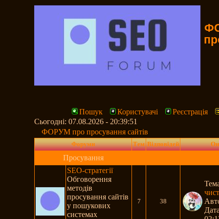
ФО
пр
Пошук
Користувачі
Реєстрація
Сьогодні: 07.08.2026 - 20:39:51
ФОРУМ про просування сайтів
Форуми
Тем
Відповідей
Он
Просування
SEO-стратегії
Обговорення
Тем
методів
чис
просування сайтів
Авт
7
38
у пошукових
Дата
системах
02:1