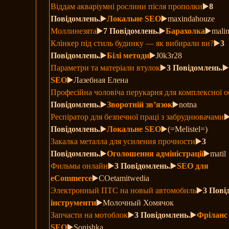
Віддам акваріумні рослини після прополки
▶️
8
Повідомлень.
▶️
Локальне SEO
▶️maxindahouze
Моллинезята
▶️
7 Повідомлень.
▶️
Барахолка
▶️mali
Клінкер під стиль будинку — як вибирали ви?
▶️
3
Повідомлень.
▶️
Білі методи
▶️J0k3r28
Параметри та матеріали втулок
▶️
3 Повідомлень.
▶
SEO
▶️Лазебная Елена
Професійна чоловіча перукарня для комплексної 
Повідомлень.
▶️
Зворотній зв’язок
▶️notna
Респіратор для безпечної праці з забруднювачами
▶
Повідомлень.
▶️
Локальне SEO
▶️(=Melistel=)
Закалка металла для усиления прочности
▶️
3
Повідомлень.
▶️
Оголошення адміністрації
▶️matil
Фильмы онлайн
▶️
3 Повідомлень.
▶️
SEO для
eCommerce
▶️COetamitwedia
Электронный ПТС на новый автомобиль
▶️
3 Пові
інструменти
▶️Молочный Хомячок
Запчасти на мотоблок
▶️
3 Повідомлень.
▶️
Фріланс
SEO
▶️Sonishka