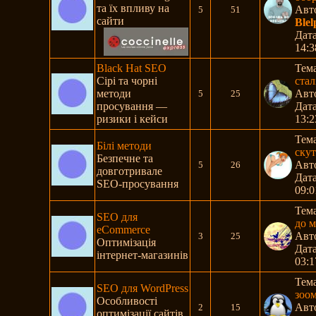
та їх впливу на
Авт
5
51
сайти
Ble
Дата
14:3
Black Hat SEO
Тем
Сірі та чорні
сталі
методи
Авт
5
25
просування —
Дата
ризики і кейси
13:2
Тем
Білі методи
скут
Безпечне та
Авт
5
26
довготривале
Дата
SEO-просування
09:0
Тем
SEO для
до м
eCommerce
Авт
3
25
Оптимізація
Дата
інтернет-магазинів
03:1
Тем
SEO для WordPress
зоо
Особливості
Авт
2
15
оптимізації сайтів