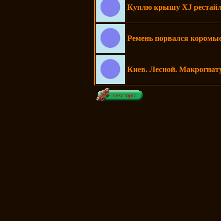
Куплю крышу XJ рестайл
Ремень порвался коромыс
Киев. Лесной. Макрогнату