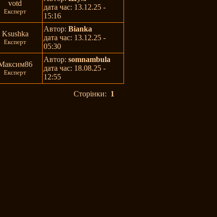
votd
дата час: 13.12.25 -
Експерт
15:16
Автор:
Bianka
Ksushka
дата час: 13.12.25 -
Експерт
05:30
Автор:
somnambula
Максим86
дата час: 18.08.25 -
Експерт
12:55
Сторінки:
1