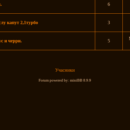
.
6
лу капут 2,1турбо
3
с и черри.
5
Учасники
Forum powered by: miniBB 8.9.9