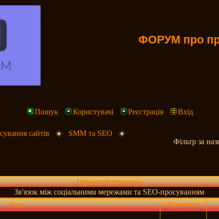
ФОРУМ про пр
Пошук
Користувачі
Реєстрація
Вхід
ування сайтів
☀️
SMM та SEO
☀️
Фільтр за на
Інформація про розділ
Зв'язок між соціальними мережами та SEO-просуванням
Тема
Відповідей