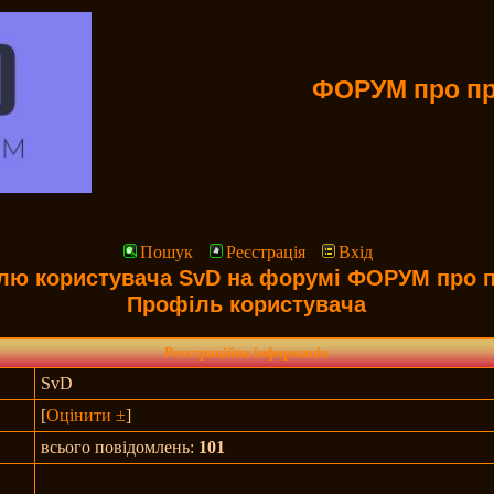
ФОРУМ про пр
Пошук
Реєстрація
Вхід
лю користувача SvD на форумі ФОРУМ про п
Профіль користувача
Реєстраційна інформація
SvD
[
Оцінити ±
]
всього повідомлень:
101