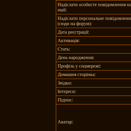
Надіслати особисте повідомлення на
mail:
Надіслати персональне повідомленн
(сюди на форум):
Дата реєстрації:
Активація:
Стать:
День народження:
Профіль у соцмережі:
Домашня сторінка:
Звідки
:
Інтереси:
Підпис:
Аватар: