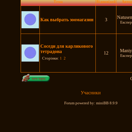
Тема
Відповідей
Авто
Natuse
Как выбрать зоомагазин
3
Експер
Соседи для карликового
Maniy
тетрадона
12
Експер
Сторінки:
1
2
Учасники
Forum powered by: miniBB 8.9.9