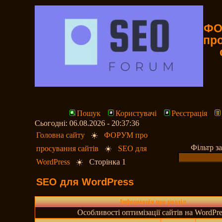
ФО
пр
Пошук
Користувачі
Реєстрація
Сьогодні: 06.08.2026 - 20:37:36
Головна сайту
☀️
ФОРУМ про
Фільтр з
просування сайтів
☀️
SEO для
WordPress
☀️
Сторінка 1
SEO для WordPress
Інформація про розділ
Особливості оптимізації сайтів на WordPre