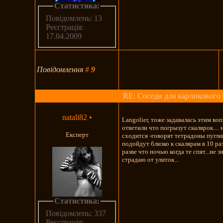
Статистика:
Повідомлень: 13
Реєстрація:
17.04.2009
Повідомлення
#
9
RE: Соседи для карликового 
natali82
•
Langolier, тоже задавалась этим во
ответили что погрызут скалярок.... 
Експерт
сходится -говорят тетрадоны пугли
подойдут близко к скалярам в 10 ра
разве что ночью когда те спят...не з
страдаю от улиток...
Статистика:
Повідомлень: 337
Реєстрація: