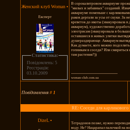
В сорокалитровом аквариуме про
Женский клуб Woman
•
"милых и забавных" созданий. Изна
аквариуме поменьше с карликовыми
Експерт
раков дергали за усы от скуки. За 
креветок до икоты (эвакуировала в
аквариум), художественно доработ
элеотрисам (эвакуировала в большо
оставшиеся в живых улитки выгляд
душераздирающе. Аквариум выгляд
Как думаете, кого можно подселить
гопникам в соседи? Или смириться
там растения?))
Статистика:
Повідомлень: 5
Реєстрація:
03.10.2009
----------------------------------------
woman-club.com.ua
Повідомлення
#
1
RE: Соседи для карликового 
DizeL
•
Тетрадонов позже, нужно переводи
воду. Не? Нацарапал палочкой на в