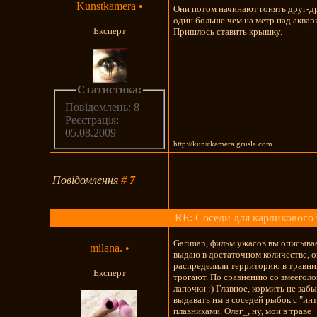
Kunstkamera
•
Они потом начинают гонять друг-др
один больше чем на метр над аквар
Експерт
Пришлось ставить крышку.
Статистика:
Повідомлень: 8
Реєстрація:
05.08.2009
----------------------------------------
http://kunstkamera.grusla.com
Повідомлення
#
7
RE: Соседи для карликового 
Gariman, фильм ужасов вы описывае
milana.
•
выдаю в достаточном количестве, о
распределили территорию в травник
Експерт
трогают. По сравнению со змееголо
лапочки :) Главное, кормить не забы
выдавать им в соседей рыбок с "и
плавниками. Олег_, ну, мои в траве