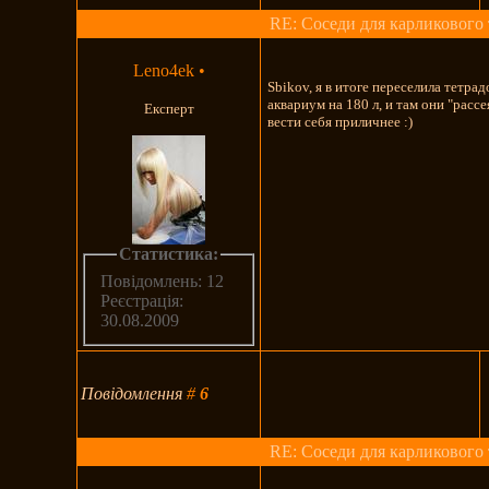
RE: Соседи для карликового 
Leno4ek
•
Sbikov, я в итоге переселила тетра
аквариум на 180 л, и там они "рассе
Експерт
вести себя приличнее :)
Статистика:
Повідомлень: 12
Реєстрація:
30.08.2009
Повідомлення
#
6
RE: Соседи для карликового 