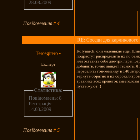
28.08.2009
Повідомлення
#
4
RE: Соседи для карликового 
Kolyanich, они маленькие еще. Пла
Tercegitero
•
подрастут распределить их по бан
или оставить себе две-три пары. Ба
Експерт
добавить, точно выйдет теснота. 
переселить гоп-команду в 140 литро
вернуть обратно в их сорокалитров
травнике всех креветок змееголовы 
пусть жуют :)
Статистика:
Повідомлень: 8
Реєстрація:
14.03.2009
Повідомлення
#
5