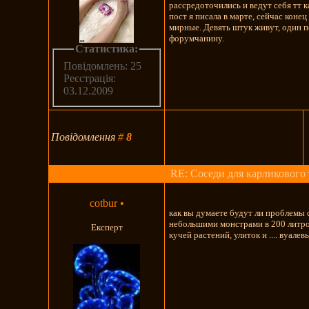
рассредоточились и ведут себя тт к
пост я писала в марте, сейчас конец
мирные. Девять штук живут, один п
форумчанину.
Статистика:
Повідомлень: 25
Реєстрація:
03.12.2009
Повідомлення
#
8
RE: Соседи для карликового 
cotbur
•
как вы думаете будут ли проблемы 
небольшими монстрами в 200 литро
Експерт
кучей растений, улиток и .... вуале