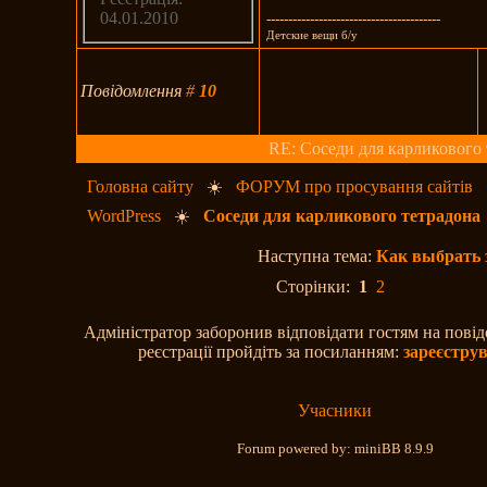
04.01.2010
----------------------------------------
Детские вещи б/у
Повідомлення
#
10
RE: Соседи для карликового 
Головна сайту
☀️
ФОРУМ про просування сайтів
WordPress
☀️
Соседи для карликового тетрадона
Наступна тема:
Как выбрать 
Сторінки:
1
2
Адміністратор заборонив відповідати гостям на пові
реєстрації пройдіть за посиланням:
зареєстру
Учасники
Forum powered by: miniBB 8.9.9