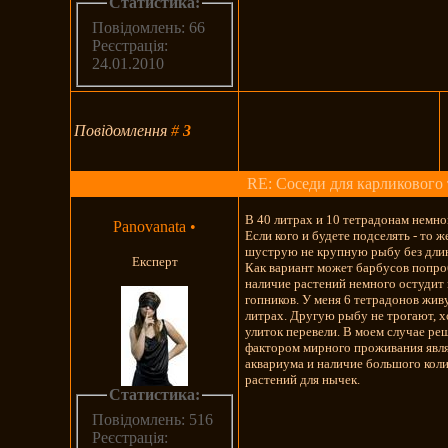
Статистика:
Повідомлень: 66
Реєстрація:
24.01.2010
Повідомлення
#
3
RE: Соседи для карликового 
В 40 литрах и 10 тетрадонам немно
Panovanata
•
Если кого и будете подселять - то 
шуструю не крупную рыбу без дли
Експерт
Как вариант может барбусов попро
наличие растений немного остудит
гопников. У меня 6 тетрадонов живу
литрах. Другую рыбу не трогают, х
улиток перевели. В моем случае 
фактором мирного проживания явл
аквариума и наличие большого кол
растений для нычек.
Статистика:
Повідомлень: 516
Реєстрація: