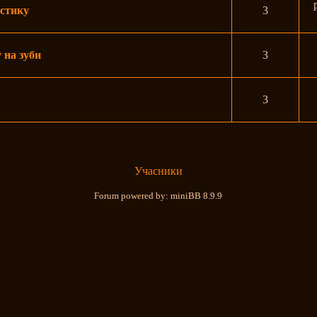
астику
3
 на зуби
3
3
Учасники
Forum powered by: miniBB 8.9.9