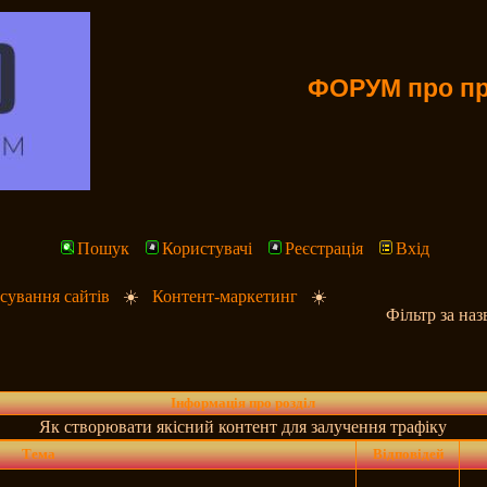
ФОРУМ про пр
Пошук
Користувачі
Реєстрація
Вхід
ування сайтів
☀️
Контент-маркетинг
☀️
Фільтр за на
Інформація про розділ
Як створювати якісний контент для залучення трафіку
Тема
Відповідей