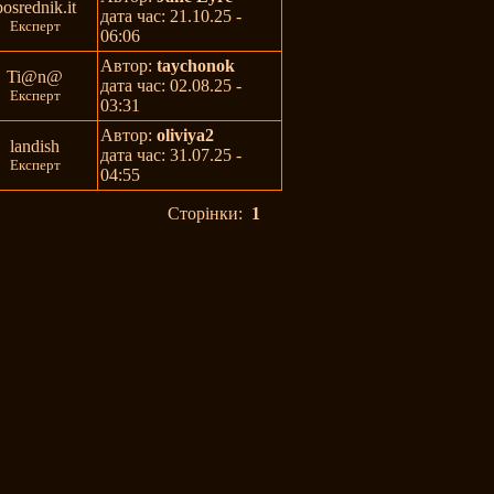
posrednik.it
дата час: 21.10.25 -
Експерт
06:06
Автор:
taychonok
Ti@n@
дата час: 02.08.25 -
Експерт
03:31
Автор:
oliviya2
landish
дата час: 31.07.25 -
Експерт
04:55
Сторінки:
1