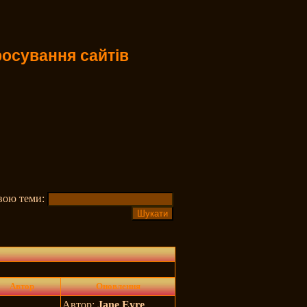
осування сайтів
звою теми:
Автор
Оновлення
Автор:
Jane Eyre