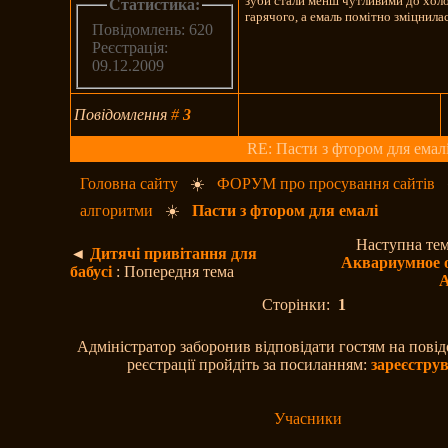
зуби стали менш чутливими до хол
Статистика:
гарячого, а емаль помітно зміцнилас
Повідомлень: 620
Реєстрація:
09.12.2009
Повідомлення
#
3
RE: Пасти з фтором для емал
Головна сайту
☀️
ФОРУМ про просування сайтів
алгоритми
☀️
Пасти з фтором для емалі
Наступна те
◄
Дитячі привітання для
Аквариумное 
бабусі
: Попередня тема
Сторінки:
1
Адміністратор заборонив відповідати гостям на пові
реєстрації пройдіть за посиланням:
зареєстру
Учасники