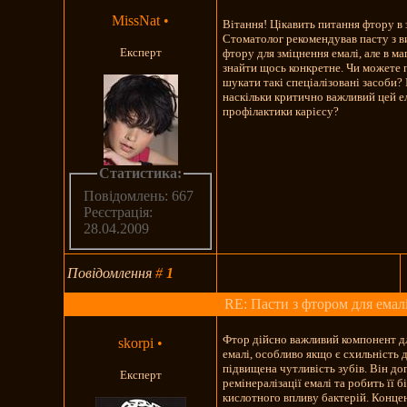
MissNat
•
Вітання! Цікавить питання фтору в 
Стоматолог рекомендував пасту з 
Експерт
фтору для зміцнення емалі, але в м
знайти щось конкретне. Чи можете п
шукати такі спеціалізовані засоби? І
наскільки критично важливий цей е
профілактики карієсу?
Статистика:
Повідомлень: 667
Реєстрація:
28.04.2009
Повідомлення
#
1
RE: Пасти з фтором для емал
Фтор дійсно важливий компонент д
skorpi
•
емалі, особливо якщо є схильність 
підвищена чутливість зубів. Він до
Експерт
ремінералізації емалі та робить її 
кислотного впливу бактерій. Конце