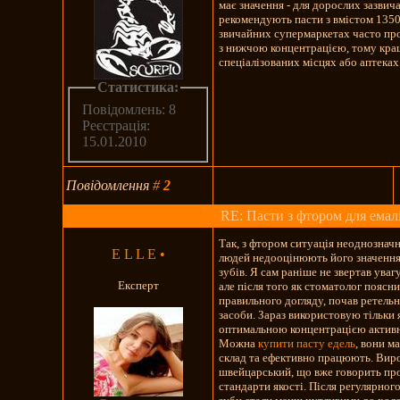
має значення - для дорослих зазвич
рекомендують пасти з вмістом 135
звичайних супермаркетах часто пр
з нижчою концентрацією, тому кра
спеціалізованих місцях або аптеках
Статистика:
Повідомлень: 8
Реєстрація:
15.01.2010
Повідомлення
#
2
RE: Пасти з фтором для емал
Так, з фтором ситуація неоднозначн
E L L E
•
людей недооцінюють його значення 
зубів. Я сам раніше не звертав увагу
Експерт
але після того як стоматолог поясн
правильного догляду, почав ретель
засоби. Зараз використовую тільки я
оптимальною концентрацією актив
Можна
купити пасту едель
, вони 
склад та ефективно працюють. Вир
швейцарський, що вже говорить про
стандарти якості. Після регулярног