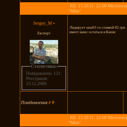
RE: 15.10.11. 22-00 Microsoru
“Mini”
Sergey_M
•
Лидирует sasa03 со ставкой 82 грн
имеет шанс остаться в Киеве
Експерт
Статистика:
Повідомлень: 121
Реєстрація:
23.12.2009
Повідомлення
#
9
RE: 15.10.11. 22-00 Microsoru
“Mini”