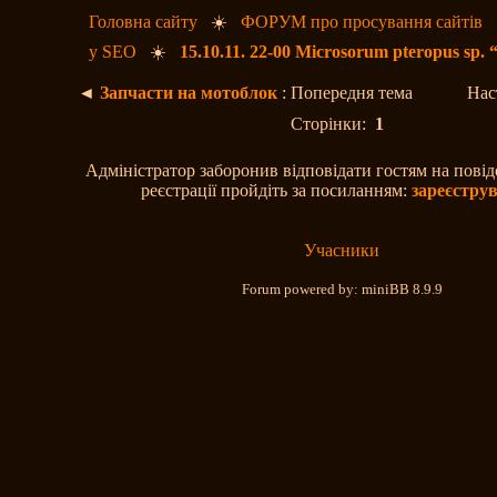
Головна сайту
☀️
ФОРУМ про просування сайтів
у SEO
☀️
15.10.11. 22-00 Microsorum pteropus sp. 
◄
Запчасти на мотоблок
: Попередня тема
Нас
Сторінки:
1
Адміністратор заборонив відповідати гостям на пові
реєстрації пройдіть за посиланням:
зареєстру
Учасники
Forum powered by: miniBB 8.9.9