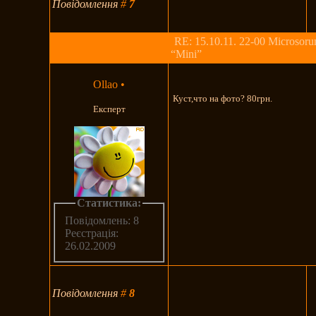
Повідомлення
#
7
RE: 15.10.11. 22-00 Microsoru
“Mini”
Ollao
•
Куст,что на фото? 80грн.
Експерт
Статистика:
Повідомлень: 8
Реєстрація:
26.02.2009
Повідомлення
#
8