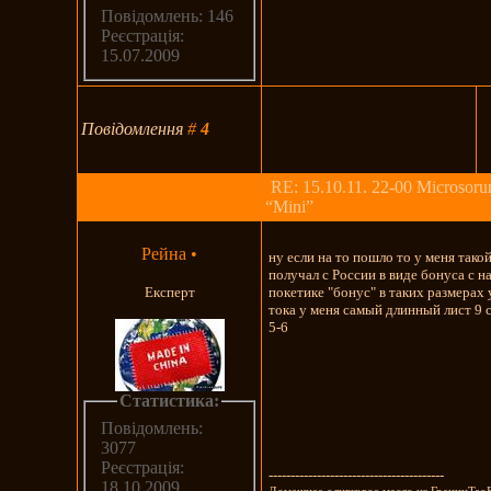
Повідомлень: 146
Реєстрація:
15.07.2009
Повідомлення
#
4
RE: 15.10.11. 22-00 Microsoru
“Mini”
Рейна
•
ну если на то пошло то у меня тако
получал с России в виде бонуса с н
Експерт
покетике "бонус" в таких размерах 
тока у меня самый длинный лист 9 
5-6
Статистика:
Повідомлень:
3077
Реєстрація:
----------------------------------------
18.10.2009
Домашнее оливковое масло из ГрецииTao