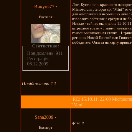
Лот: Куст очень красивого папоро
Викуня77
•
Microsorum pteropus sp. “Mini” от
для композиций в небольших аквар
Експерт
взрослого растения в среднем не бо
Начало - сейчас окончание 15.10.11
штрафное время - 5 минут начальная
гривен минимальная ставка - 1 грив
регионы Новой Почтой или Гюнсел 
победителя Оплата на карту приват
Статистика:
Повідомлень: 911
Реєстрація:
06.12.2009
Повідомлення
#
1
RE: 15.10.11. 22-00 Microsoru
“Mini”
Sana2009
•
фото!!!
Експерт