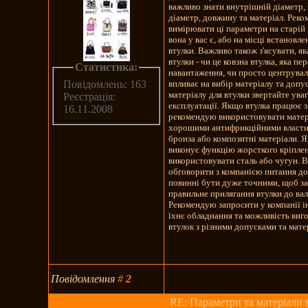
важливо знати внутрішній діаметр,
діаметр, довжину та матеріал. Рек
вимірювати ці параметри на старій 
вона у вас є, або на місці встановле
втулки. Важливо також з'ясувати, я
втулки - чи це ковзна втулка, яка пе
Статистика:
навантаження, чи просто центрувал
впливає на вибір матеріалу та допу
Повідомлень: 163
матеріалу для втулки звертайте ува
Реєстрація:
експлуатації. Якщо втулка працює 
16.11.2008
рекомендую використовувати матер
хорошими антифрикційними властив
бронза або композитні матеріали. 
виконує функцію жорсткого кріпле
використовувати сталь або чугун. 
обговорити з компанією питання до
повинні бути дуже точними, щоб з
правильне прилягання втулки до вал
Рекомендую запросити у компанії 
їхнє обладнання та можливість виг
втулок з різними допусками та мате
Повідомлення
#
2
RE: Параметри та матеріали 