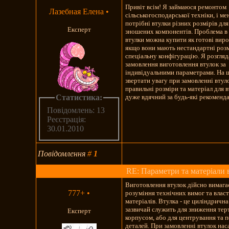
Привіт всім! Я займаюся ремонтом
Лазебная Елена
•
сільськогосподарської техніки, і ме
потрібні втулки різних розмірів для
Експерт
зношених компонентів. Проблема в 
втулки можна купити як готові вир
якщо вони мають нестандартні роз
спеціальну конфігурацію. Я розгля
замовлення виготовлення втулок за
індивідуальними параметрами. На 
звертати увагу при замовленні втул
правильні розміри та матеріал для 
Статистика:
дуже вдячний за будь-які рекоменда
Повідомлень: 13
Реєстрація:
30.01.2010
Повідомлення
#
1
RE: Параметри та матеріали 
Виготовлення втулок дійсно вимага
777+
•
розуміння технічних вимог та влас
матеріалів. Втулка - це циліндрична
зазвичай служить для зниження терт
Експерт
корпусом, або для центрування та 
деталей. При замовленні втулок на