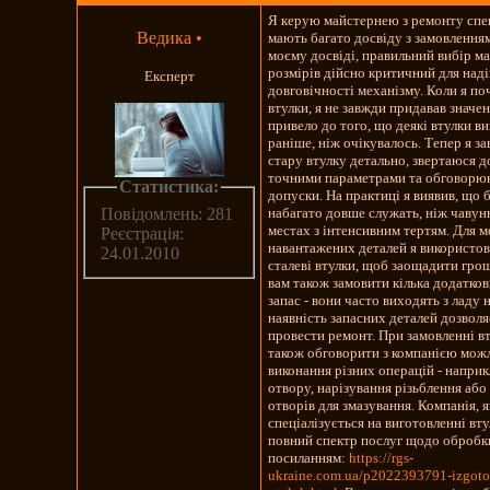
Я керую майстернею з ремонту спец
Ведика
•
мають багато досвіду з замовленням
моєму досвіді, правильний вибір ма
розмірів дійсно критичний для наді
Експерт
довговічності механізму. Коли я по
втулки, я не завжди придавав значен
привело до того, що деякі втулки в
раніше, ніж очікувалось. Тепер я 
стару втулку детально, звертаюся до
точними параметрами та обговорюю
Статистика:
допуски. На практиці я виявив, що 
набагато довше служать, ніж чавунн
Повідомлень: 281
местах з інтенсивним тертям. Для 
Реєстрація:
навантажених деталей я використо
24.01.2010
сталеві втулки, щоб заощадити гро
вам також замовити кілька додатков
запас - вони часто виходять з ладу 
наявність запасних деталей дозвол
провести ремонт. При замовленні в
також обговорити з компанією мож
виконання різних операцій - напри
отвору, нарізування різьблення або
отворів для змазування. Компанія, я
спеціалізується на виготовленні вт
повний спектр послуг щодо обробки
посиланням:
https://rgs-
ukraine.com.ua/p2022393791-izgoto