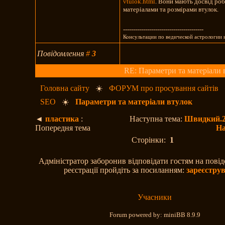
vtulok.html
. Вони мають досвід роб
матеріалами та розмірами втулок.
----------------------------------------
Консультации по ведической астрологии 
Повідомлення
#
3
RE: Параметри та матеріали 
Головна сайту
☀️
ФОРУМ про просування сайтів
SEO
☀️
Параметри та матеріали втулок
◄
пластика
:
Наступна тема:
Швидкий.2.
Попередня тема
На
Сторінки:
1
Адміністратор заборонив відповідати гостям на пові
реєстрації пройдіть за посиланням:
зареєстру
Учасники
Forum powered by: miniBB 8.9.9