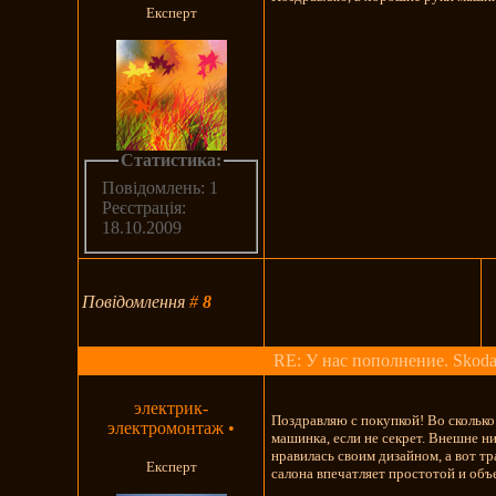
Експерт
Статистика:
Повідомлень: 1
Реєстрація:
18.10.2009
Повідомлення
#
8
RE: У нас пополнение. Skoda
электрик-
Поздравляю с покупкой! Во скольк
электромонтаж
•
машинка, если не секрет. Внешне ни
нравилась своим дизайном, а вот т
Експерт
салона впечатляет простотой и объ