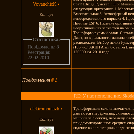
VovanchicK
•
брат! Шкода Румстер. :335: Машин
следующим критериям: 1. Маленька
Вместительная 3. Атмосферный цеп
Експерт
непосредственного впрыска 4. Прос
Наличие ESP 6. Наличие оригиналь
неоригинальных запчастей на рынке
Трансформируемый салон. Сначала
Джаз, но в реальности машина к себ
Статистика:
расположила. Выбор пал на Румсте
Повідомлень: 8
(105 л.с.) АКПП Aisin 6-ступка Взя
120000 км. 2010 года.
Реєстрація:
22.02.2010
Повідомлення
#
1
RE: У нас пополнение. Skoda
elektromontazh
•
Трансформация салона впечатляет.
двигаются вперёд-назад, снимаются
машины за 5 секунд, перемещаются
Експерт
при демонтированном среднем сид
сидение выполняет роль подлокотн