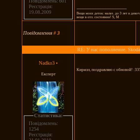
Повідомлень: 601
Реєстрація:
----------------------------------------
19.08.2009
Вещи моих деток: мальч. до 3 лет и девоч
вещи в отл. состоянии! S, M
Повідомлення
#
3
RE: У нас пополнение. Skoda
Nadko3
•
Кирилл, поздравляю с обновой! :33
Експерт
Статистика:
Повідомлень:
1254
Реєстрація: