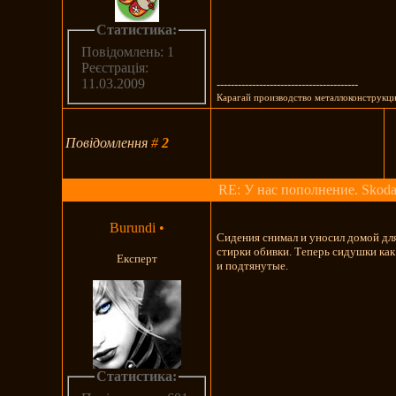
Статистика:
Повідомлень: 1
Реєстрація:
11.03.2009
----------------------------------------
Карагай производство металлоконструкц
Повідомлення
#
2
RE: У нас пополнение. Skoda
Burundi
•
Сидения снимал и уносил домой для
стирки обивки. Теперь сидушки как
Експерт
и подтянутые.
Статистика: