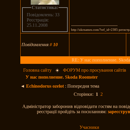
Статистика:
Повідомлень: 33
Реєстрація:
25.11.2008
----------------------------------------
http://ukrnames.com/?ref_id=2385 регист
Повідомлення
#
10
RE: У нас пополнение. Skoda
Головна сайту
☀️
ФОРУМ про просування сайтів
У нас пополнение. Skoda Roomster
◄
Echinodorus ozelot
: Попередня тема
Сторінки:
1
2
Адміністратор заборонив відповідати гостям на пові
реєстрації пройдіть за посиланням:
зареєстру
Учасники