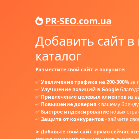
PR-SEO.com.ua
Добавить сайт в
каталог
Разместите свой сайт и получите:
✅
Увеличение трафика на 200-300%
за 
✅
Улучшение позиций в Google
благода
✅
Привлечение целевых клиентов
из в
✅
Повышение доверия
к вашему бренду
✅
Быстрое индексирование
новых стра
✅
Защита от конкурентов
- займите св
➤
Добавьте свой сайт прямо сейчас всег