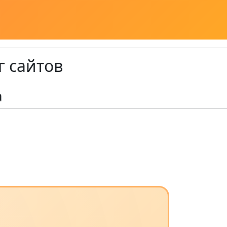
г сайтов
a