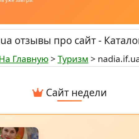
в уже завтра!
f.ua отзывы про сайт - Катало
На Главную
>
Туризм
> nadia.if.u
Сайт недели