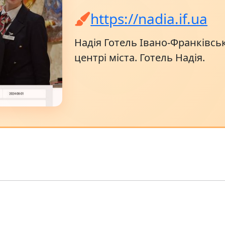
https://nadia.if.ua
Надія Готель Івано-Франківсь
центрі міста. Готель Надія.