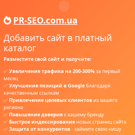
PR-SEO.com.ua
Добавить сайт в платный
каталог
Разместите свой сайт и получите:
✅
Увеличение трафика на 200-300%
за первый
месяц
✅
Улучшение позиций в Google
благодаря
качественным ссылкам
✅
Привлечение целевых клиентов
из вашего
региона
✅
Повышение доверия
к вашему бренду
✅
Быстрое индексирование
новых страниц сайта
✅
Защита от конкурентов
- займите свою нишу