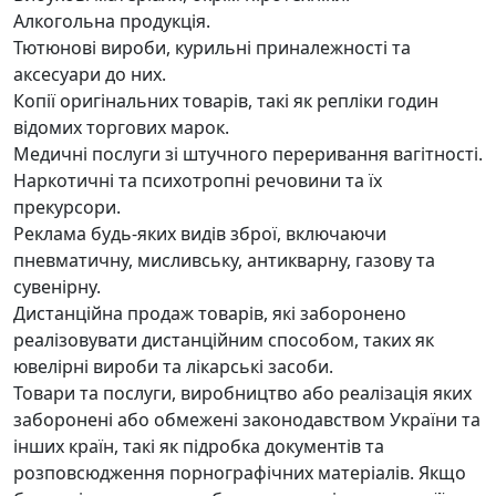
Алкогольна продукція.
Тютюнові вироби, курильні приналежності та
аксесуари до них.
Копії оригінальних товарів, такі як репліки годин
відомих торгових марок.
Медичні послуги зі штучного переривання вагітності.
Наркотичні та психотропні речовини та їх
прекурсори.
Реклама будь-яких видів зброї, включаючи
пневматичну, мисливську, антикварну, газову та
сувенірну.
Дистанційна продаж товарів, які заборонено
реалізовувати дистанційним способом, таких як
ювелірні вироби та лікарські засоби.
Товари та послуги, виробництво або реалізація яких
заборонені або обмежені законодавством України та
інших країн, такі як підробка документів та
розповсюдження порнографічних матеріалів. Якщо