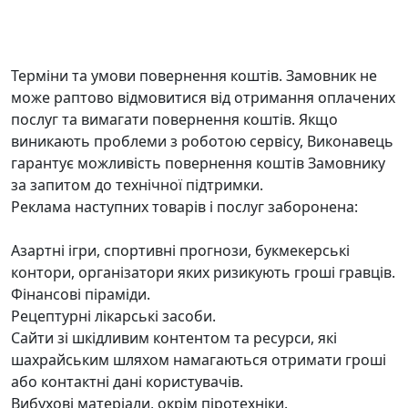
Терміни та умови повернення коштів. Замовник не
може раптово відмовитися від отримання оплачених
послуг та вимагати повернення коштів. Якщо
виникають проблеми з роботою сервісу, Виконавець
гарантує можливість повернення коштів Замовнику
за запитом до технічної підтримки.
Реклама наступних товарів і послуг заборонена:
Азартні ігри, спортивні прогнози, букмекерські
контори, організатори яких ризикують гроші гравців.
Фінансові піраміди.
Рецептурні лікарські засоби.
Сайти зі шкідливим контентом та ресурси, які
шахрайським шляхом намагаються отримати гроші
або контактні дані користувачів.
Вибухові матеріали, окрім піротехніки.