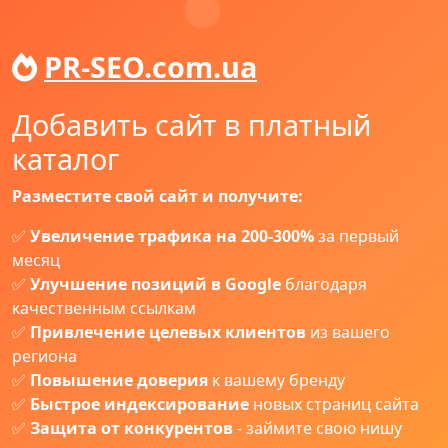
PR-SEO.com.ua
Добавить сайт в платный
каталог
Разместите свой сайт и получите:
✅
Увеличение трафика на 200-300%
за первый
месяц
✅
Улучшение позиций в Google
благодаря
качественным ссылкам
✅
Привлечение целевых клиентов
из вашего
региона
✅
Повышение доверия
к вашему бренду
✅
Быстрое индексирование
новых страниц сайта
✅
Защита от конкурентов
- займите свою нишу