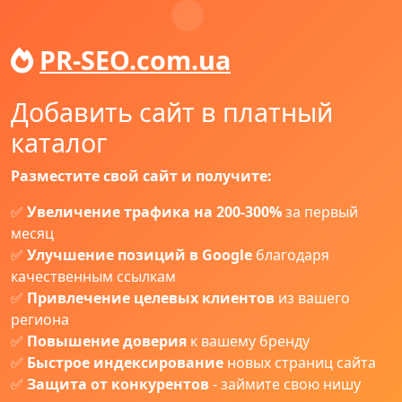
PR-SEO.com.ua
Добавить сайт в платный
каталог
Разместите свой сайт и получите:
✅
Увеличение трафика на 200-300%
за первый
месяц
✅
Улучшение позиций в Google
благодаря
качественным ссылкам
✅
Привлечение целевых клиентов
из вашего
региона
✅
Повышение доверия
к вашему бренду
✅
Быстрое индексирование
новых страниц сайта
✅
Защита от конкурентов
- займите свою нишу