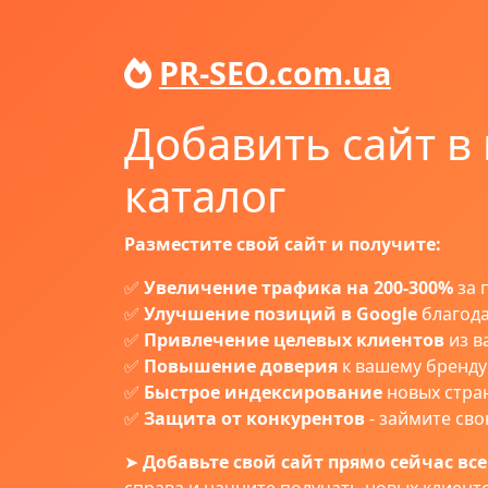
PR-SEO.com.ua
Добавить сайт в
каталог
Разместите свой сайт и получите:
✅
Увеличение трафика на 200-300%
за 
✅
Улучшение позиций в Google
благода
✅
Привлечение целевых клиентов
из в
✅
Повышение доверия
к вашему бренду
✅
Быстрое индексирование
новых стра
✅
Защита от конкурентов
- займите св
➤
Добавьте свой сайт прямо сейчас всег