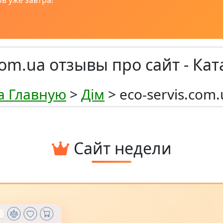
в уже завтра!
com.ua отзывы про сайт - Кат
а Главную
>
Дім
> eco-servis.com.
Сайт недели