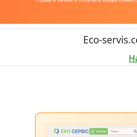
справа и начните получать новых клиенто
Eco-servis.
Н