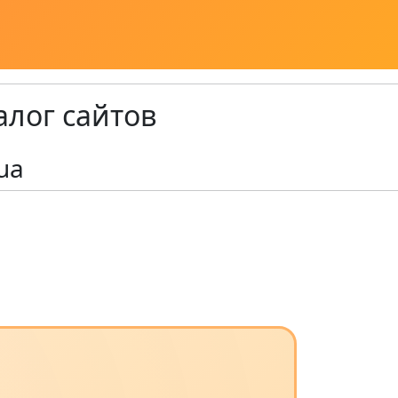
алог сайтов
ua