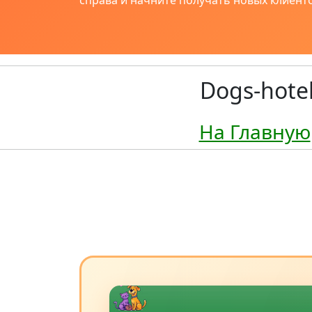
справа и начните получать новых клиенто
Dogs-hote
На Главную