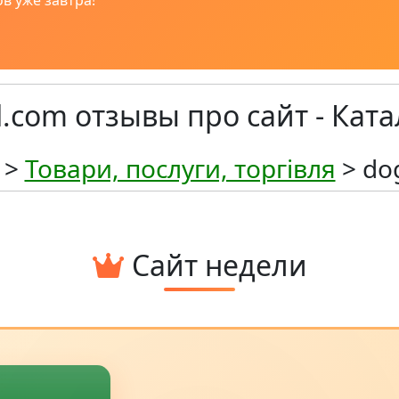
в уже завтра!
l.com отзывы про сайт - Ката
>
Товари, послуги, торгівля
> do
Сайт недели