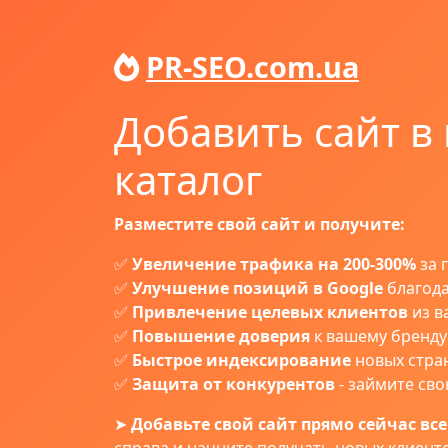
PR-SEO.com.ua
Добавить сайт в
каталог
Разместите свой сайт и получите:
✅
Увеличение трафика на 200-300%
за 
✅
Улучшение позиций в Google
благода
✅
Привлечение целевых клиентов
из в
✅
Повышение доверия
к вашему бренду
✅
Быстрое индексирование
новых стра
✅
Защита от конкурентов
- займите св
➤
Добавьте свой сайт прямо сейчас всег