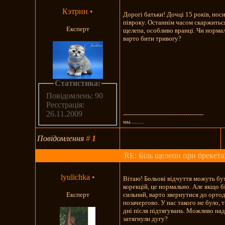
Кэтрин
•
Дорогі батьки! Дочці 15 років, нос
півроку. Останнім часом скаржитьс
Експерт
щелепа, особливо вранці. Чи норма
варто бити тривогу?
Статистика:
Повідомлень: 90
Реєстрація:
26.11.2009
----------------------------------------
мы.........
Повідомлення
#
1
RE: Біль щелепи при брекета
lyulichka
•
Вітаю! Больові відчуття можуть бу
корекцій, це нормально. Але якщо б
Експерт
сильний, варто звернутися до орто
позачергово. У нас такого не було, 
дні після підтягувань. Можливо на
затягнули дугу?