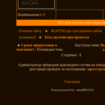
25.01.2010
Повідомлення
#
3
RE: Біль щелепи при брекета
Головна сайту
☀️
ФОРУМ про просування сайтів
та вакансії
☀️
Біль щелепи при брекетах
◄
Сроки оформления в
Наступна тема:
Вы
пансионат
: Попередня тема
д
Сторінки:
1
Адміністратор заборонив відповідати гостям на пові
реєстрації пройдіть за посиланням:
зареєстру
Учасники
Forum powered by: miniBB 8.9.9