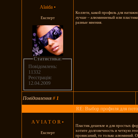
Alaida
•
Коллеги, какой профиль для натяжн
лучше – алюминиевый или пласти
Експерт
разные мнения.
Статистика:
Повідомлень:
11332
Реєстрація:
12.04.2009
Повідомлення
#
1
RE: Выбор профиля для пото
A V I A T O R
•
Пластик дешевле и для простых фор
хотите долговечность и четкую ге
Експерт
провисаний, то только алюминий. О