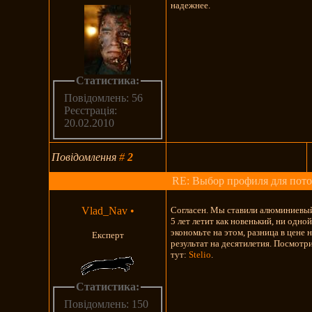
надежнее.
Статистика:
Повідомлень: 56
Реєстрація:
20.02.2010
Повідомлення
#
2
RE: Выбор профиля для пото
Vlad_Nav
•
Согласен. Мы ставили алюминиевый 
5 лет летит как новенький, ни одно
экономьте на этом, разница в цене 
Експерт
результат на десятилетия. Посмотр
тут:
Stelio
.
Статистика:
Повідомлень: 150