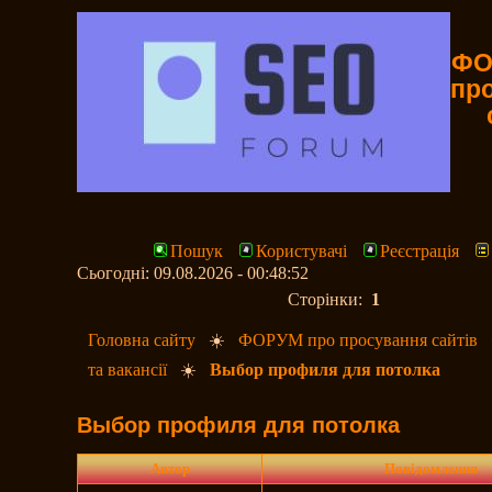
ФО
пр
Пошук
Користувачі
Реєстрація
Сьогодні: 09.08.2026 - 00:48:52
Сторінки:
1
Головна сайту
☀️
ФОРУМ про просування сайтів
та вакансії
☀️
Выбор профиля для потолка
Выбор профиля для потолка
Автор
Повідомлення