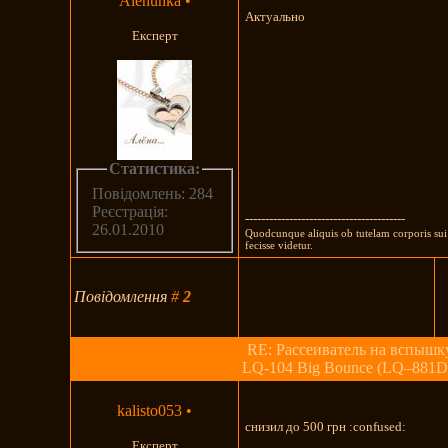
Alenuhka
•
Актуально
Експерт
Статистика:
Повідомлень: 284
Реєстрація:
----------------------------------------
26.01.2010
Quodcunque aliquis ob tutelam corporis sui f
fecisse videtur.
Повідомлення
#
2
RE: Рассеиватель на вспышк
LQ-104 Big Bounce (LQ–881D
kalisto053
•
снизил до 500 грн :confused:
Експерт