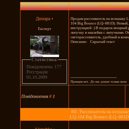
Автор
Повідомлення
Динара
•
Продам рассеиватель на вспышку L
104 Big Bounce (LQ–881D). Новый, 
инструкцией :) В подарок мощный
Експерт
липучку и наклейки с липучками. 
светорассеиватель, удобный и ком
Описание: Скрытый текст
Статистика:
Повідомлень: 177
Реєстрація:
01.10.2009
----------------------------------------
Принцев нет.. До нас дошло только кони
Повідомлення
#
1
RE: Рассеиватель на вспышк
LQ-104 Big Bounce (LQ–881D