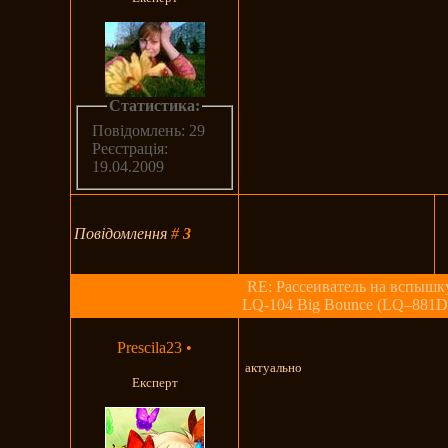
Статистика:
Повідомлень: 29
Реєстрація:
19.04.2009
Повідомлення
#
3
RE: Рассеиватель на вспышк
LQ-104 Big Bounce (LQ–881D
Prescila23
•
актуально
Експерт