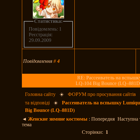
Статистика:
Повідомлень: 1
Реєстрація:
29.09.2009
Повідомлення
#
4
RE: Рассеиватель на вспышк
LQ-104 Big Bounce (LQ–881D
Головна сайту
☀️
ФОРУМ про просування сайтів
та відповіді
☀️
Рассеиватель на вспышку Lumiqu
Big Bounce (LQ–881D)
◄
Женские зимние костюмы
: Попередня
Наступна 
тема
Сторінки:
1