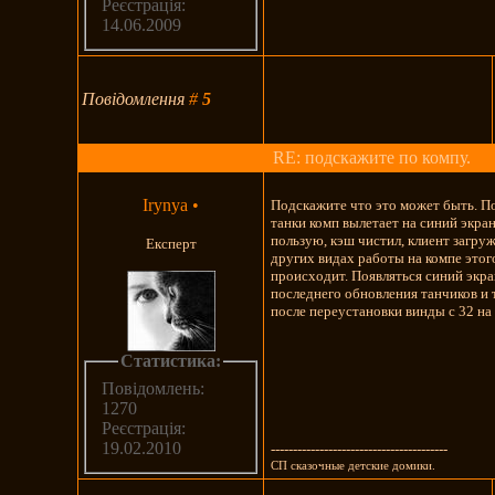
Реєстрація:
14.06.2009
Повідомлення
#
5
RE: подскажите по компу.
Irynya
•
Подскажите что это может быть. По
танки комп вылетает на синий экра
пользую, кэш чистил, клиент загруж
Експерт
других видах работы на компе этог
происходит. Появляться синий экра
последнего обновления танчиков и 
после переустановки винды с 32 на 
Статистика:
Повідомлень:
1270
Реєстрація:
19.02.2010
----------------------------------------
СП сказочные детские домики.