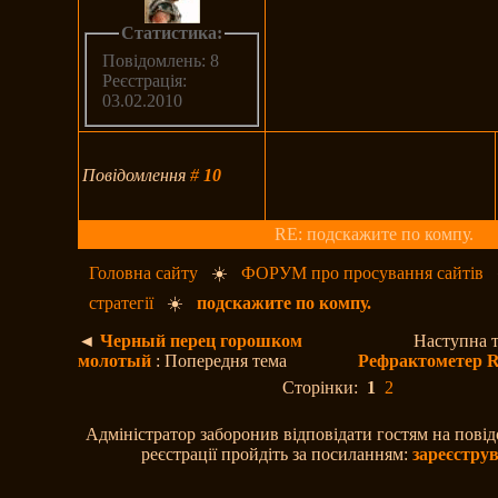
Статистика:
Повідомлень: 8
Реєстрація:
03.02.2010
Повідомлення
#
10
RE: подскажите по компу.
Головна сайту
☀️
ФОРУМ про просування сайтів
стратегії
☀️
подскажите по компу.
◄
Черный перец горошком
Наступна 
молотый
: Попередня тема
Рефрактометер 
Сторінки:
1
2
Адміністратор заборонив відповідати гостям на пові
реєстрації пройдіть за посиланням:
зареєстру