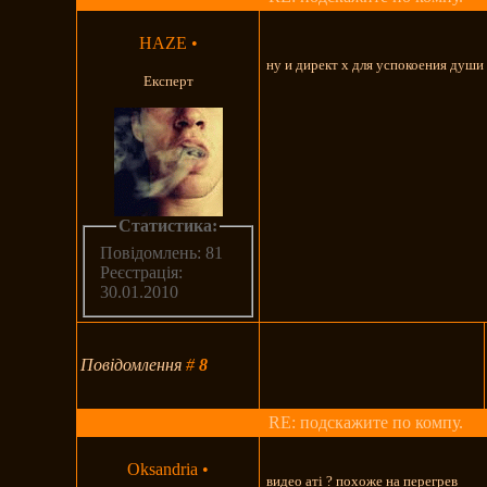
HAZE
•
ну и директ х для успокоения души
Експерт
Статистика:
Повідомлень: 81
Реєстрація:
30.01.2010
Повідомлення
#
8
RE: подскажите по компу.
Oksandria
•
видео атi ? похоже на перегрев