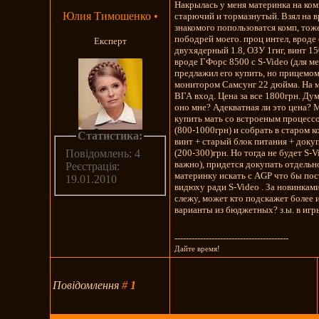
Накрылась у меня материнка на ком
Юлия Тимошенко
•
старючий и тормазнутый. Взял на в
знакомого попользоватся комп, тож
пободрей моего. проц интел, вроде 
Експерт
двухядерный 1.8, ОЗУ 1гиг, винт 1
вроде ГФорс 8500 с S-Video (для м
предлажил его купить, но прицемо
монитором Самсунг 22 дюйма. На 
ВГА вход. Цена за все 1800грн. Ду
оно мне? Адекватная ли это цена?
купить мать со встроеным процесс
(800-1000грн) и собрать в старом 
Статистика:
винт + старый блок питания + доку
(200-300)грн. Но тогда не будет S-V
Повідомлень: 4
важно), придется докупать отдельн
Реєстрація:
материнку искать с AGP что бы по
19.01.2010
видюху ради S-Video . За новинкам
слежу, может кто подскажет более
варианты из бюджетных? з.ы. в игр
----------------------------------------
Дайте время!
Повідомлення
#
1