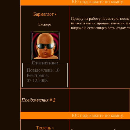
RE: подскажите по компу.
Бармаглот
•
Приеду на работу посмотрю, после
валяется мать с процом, паматью 
Експерт
видюхой, если свидео есть, отдам та
Статистика:
Повідомлень: 10
Реєстрація:
07.12.2008
Повідомлення
#
2
RE: подскажите по компу.
Тюлень
•