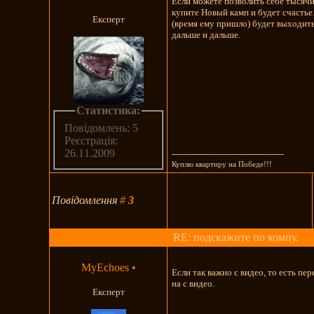
Если можете позволить себе тысячи 
купите Новый камп и будет счастье.
Експерт
(время ему пришло) будет выходить
дальше и дальше.
Статистика:
Повідомлень: 5
Реєстрація:
26.11.2009
----------------------------------------
Куплю квартиру на Победе!!!
Повідомлення
#
3
RE: подскажите по компу.
MyEchoes
•
Если так важно с видео, то есть пер
на с видео.
Експерт