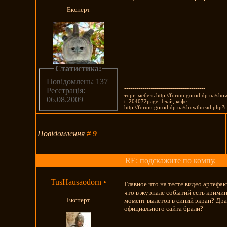
Експерт
Статистика:
Повідомлень: 137
----------------------------------------
Реєстрація:
торг. мебель http://forum.gorod.dp.ua/sho
06.08.2009
t=204072page=1чай, кофе
http://forum.gorod.dp.ua/showthread.php?
Повідомлення
#
9
RE: подскажите по компу.
TusHausaodorn
•
Главное что на тесте видео артефак
что в журнале событий есть кримин
Експерт
момент вылетов в синий экран? Дра
официального сайта брали?