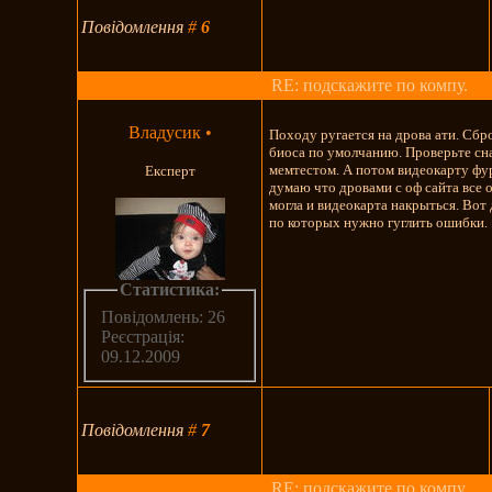
Повідомлення
#
6
RE: подскажите по компу.
Владусик
•
Походу ругается на дрова ати. Сбр
биоса по умолчанию. Проверьте сн
мемтестом. А потом видеокарту фу
Експерт
думаю что дровами с оф сайта все 
могла и видеокарта накрыться. Вот
по которых нужно гуглить ошибки.
Статистика:
Повідомлень: 26
Реєстрація:
09.12.2009
Повідомлення
#
7
RE: подскажите по компу.