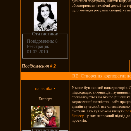
дивитися портфоліо, читати відгуки
обговорювати технічні деталі та те
щоб команда розуміла специфіку ва
Статистика:
Повідомлень: 8
Реєстрація:
01.02.2010
Повідомлення
#
2
RE: Створення корпоративно
У мене був схожий випадок торік. 
natashika
•
підходящих виконавців і зупинився 
спеціалізується на бізнес-рішеннях
Експерт
задоволений повністю - сайт працю
дизайн сучасний, все оптимізовано
системи. Ось тут можна глянути
роз
бізнесу
- у них непоганий підхід д
проектів.
Статистика: