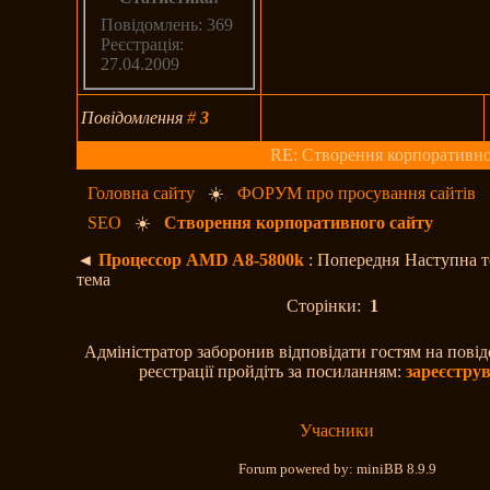
Повідомлень: 369
Реєстрація:
27.04.2009
Повідомлення
#
3
RE: Створення корпоративно
Головна сайту
☀️
ФОРУМ про просування сайтів
SEO
☀️
Створення корпоративного сайту
◄
Процессор AMD A8-5800k
: Попередня
Наступна 
тема
Сторінки:
1
Адміністратор заборонив відповідати гостям на пові
реєстрації пройдіть за посиланням:
зареєстру
Учасники
Forum powered by: miniBB 8.9.9