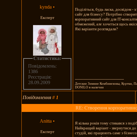
kynda
•
Поділіться, будь ласка, досвідом - 
сайт для бізнесу? Потрібно створи
Експерт
корпоративний сайт для IT-консалт
обмежений, але хочеться щось якісн
Які варіанти розглядали?
Статистика:
Повідомлень:
1386
Реєстрація:
----------------------------------------
28.09.2009
Детские Зимние Комбинезоны, Куртки, П
DONILO в наличии
Повідомлення
#
1
RE: Створення корпоративно
Anitta
•
Я кілька років тому стикався з под
Найкращий варіант - звернутися до
Експерт
студій, які працюють саме з бізнес