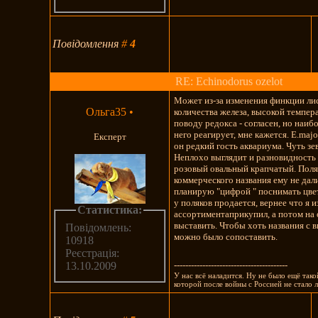
Повідомлення
#
4
RE: Echinodorus ozelot
Может из-за изменения финкции ли
Ольга35
•
количества железа, высокой темпер
поводу редокса - согласен, но наиб
него реагирует, мне кажется. E.maj
Експерт
он редкий гость аквариума. Чуть зе
Неплохо выглядит и разновидность 
розовый овальный крапчатый. Пол
коммерческого названия ему не да
планирую "цифрой " поснимать цве
у поляков продается, вернее что я и
Статистика:
ассортиментаприкупил, а потом на
выставить. Чтобы хоть названия с
Повідомлень:
можно было сопоставить.
10918
Реєстрація:
----------------------------------------
13.10.2009
У нас всё наладится. Ну не было ещё тако
которой после войны с Россией не стало 