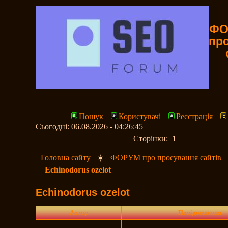
ФО
пр
Пошук
Користувачі
Реєстрація
Сьогодні: 06.08.2026 - 04:26:45
Сторінки:
1
Головна сайту
☀️
ФОРУМ про просування сайтів
Echinodorus ozelot
Echinodorus ozelot
Автор
Повідомлення