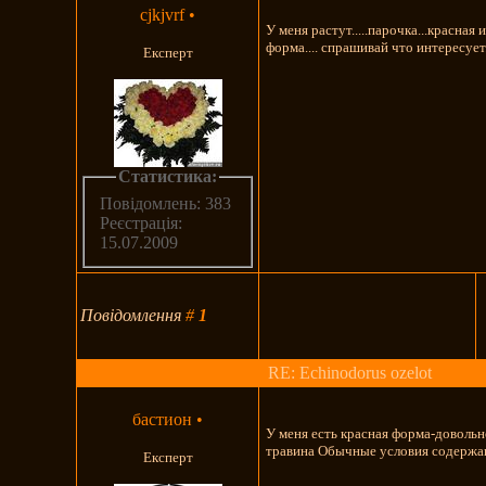
cjkjvrf
•
У меня растут.....парочка...красная 
форма.... спрашивай что интересует.
Експерт
Статистика:
Повідомлень: 383
Реєстрація:
15.07.2009
Повідомлення
#
1
RE: Echinodorus ozelot
бастион
•
У меня есть красная форма-довольн
травина Обычные условия содержа
Експерт