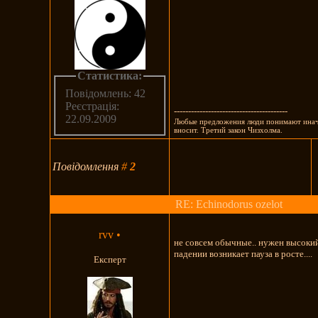
Статистика:
Повідомлень: 42
Реєстрація:
----------------------------------------
22.09.2009
Любые предложения люди понимают иначе
вносит. Третий закон Чизхолма.
Повідомлення
#
2
RE: Echinodorus ozelot
rvv
•
не совсем обычные.. нужен высокий
падении возникает пауза в росте....
Експерт