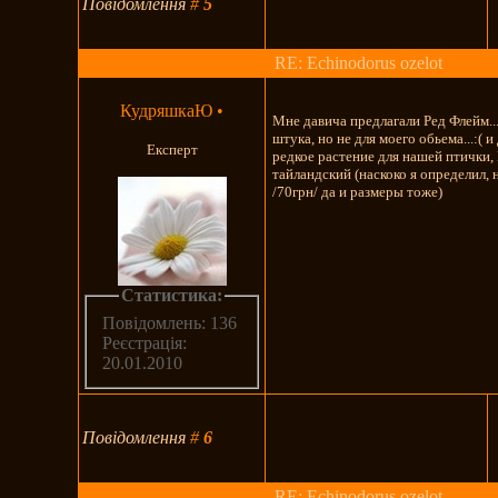
Повідомлення
#
5
RE: Echinodorus ozelot
КудряшкаЮ
•
Мне давича предлагали Ред Флейм..
штука, но не для моего обьема...:( 
Експерт
редкое растение для нашей птички
тайландский (наскоко я определил, 
/70грн/ да и размеры тоже)
Статистика:
Повідомлень: 136
Реєстрація:
20.01.2010
Повідомлення
#
6
RE: Echinodorus ozelot