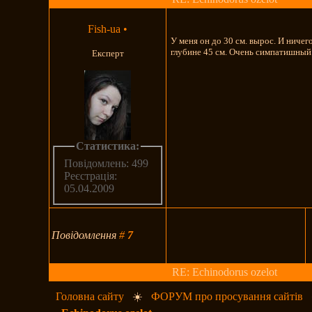
Fish-ua
•
У меня он до 30 см. вырос. И ничег
глубине 45 см. Очень симпатишный
Експерт
Статистика:
Повідомлень: 499
Реєстрація:
05.04.2009
Повідомлення
#
7
RE: Echinodorus ozelot
Головна сайту
☀️
ФОРУМ про просування сайтів