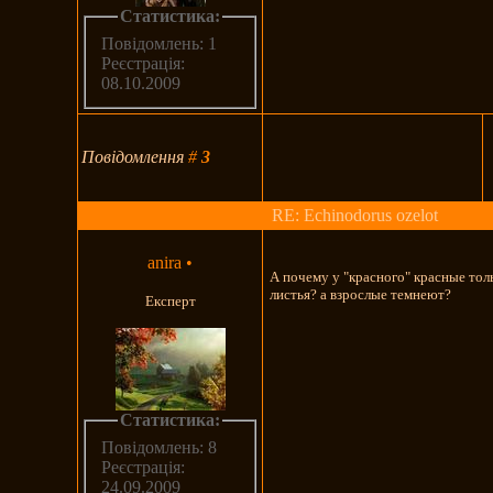
Статистика:
Повідомлень: 1
Реєстрація:
08.10.2009
Повідомлення
#
3
RE: Echinodorus ozelot
anira
•
А почему у "красного" красные то
листья? а взрослые темнеют?
Експерт
Статистика:
Повідомлень: 8
Реєстрація:
24.09.2009