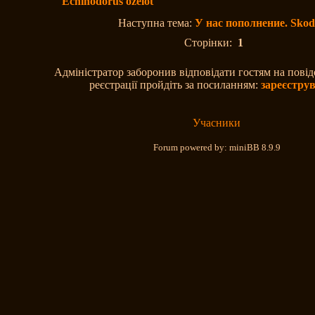
Echinodorus ozelot
Наступна тема:
У нас пополнение. Sko
Сторінки:
1
Адміністратор заборонив відповідати гостям на пові
реєстрації пройдіть за посиланням:
зареєстру
Учасники
Forum powered by: miniBB 8.9.9