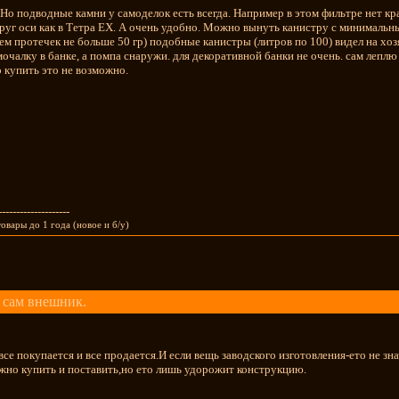
. Но подводные камни у самоделок есть всегда. Например в этом фильтре нет кра
руг оси как в Тетра ЕХ. А очень удобно. Можно вынуть канистру с минималь
ем протечек не больше 50 гр) подобные канистры (литров по 100) видел на хоз
мочалку в банке, а помпа снаружи. для декоративной банки не очень. сам лепл
о купить это не возможно.
--------------------
овары до 1 года (новое и б/у)
 сам внешник.
все покупается и все продается.И если вещь заводского изготовления-ето не з
но купить и поставить,но ето лишь удорожит конструкцию.