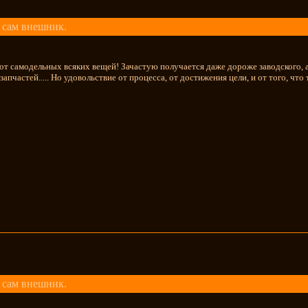
 сам внешник.
 от самодельных всяких вещей! Зачастую получается даже дороже заводского, 
пчастей..... Но удовольствие от процесса, от достижения цели, и от того, что 
 сам внешник.