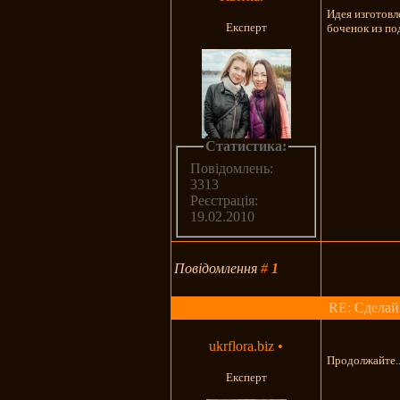
Идея изготовл
Експерт
боченок из по
Статистика:
Повідомлень:
3313
Реєстрація:
19.02.2010
Повідомлення
#
1
RE: Сделай
ukrflora.biz
•
Продолжайте..
Експерт