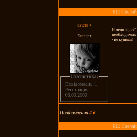
RE: Сделай
astera
•
И меня "прет"
необходимых за
Експерт
- не купишь!
Статистика:
Повідомлень: 1
Реєстрація:
06.09.2009
Повідомлення
#
6
RE: Сделай