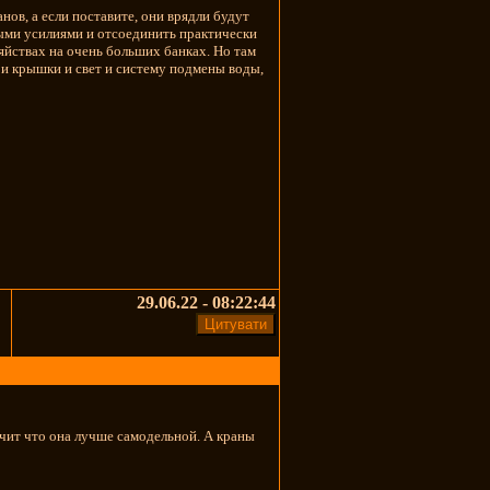
нов, а если поставите, они врядли будут
ными усилиями и отсоединить практически
яйствах на очень больших банках. Но там
ю и крышки и свет и систему подмены воды,
29.06.22 - 08:22:44
начит что она лучше самодельной. А краны