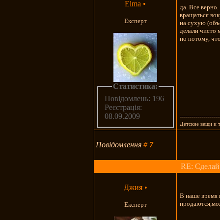
Elma
•
да. Все верно
вращаться вок
Експерт
на сухую (объ
делали чисто 
но потому, чт
Статистика:
Повідомлень: 196
Реєстрація:
08.09.2009
--------------------
Детские вещи и т
Повідомлення
#
7
RE: Сделай
Джия
•
В наше время 
продаются,мож
Експерт