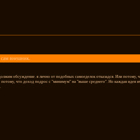
 сам внешник.
должим обсуждение. я лично от подобных самоеделок отказадся. Или потому, ч
 потому, что доход подрос с "минимум" на "выше среднего". Но каждая идея 
.