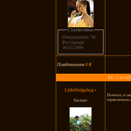
Статистика:
Повідомлень: 58
Реєстрація:
30.03.2009
Повідомлення
#
8
RE: Сделай
LittleHedgehog
•
Почитал, и са
герметичную е
Експерт