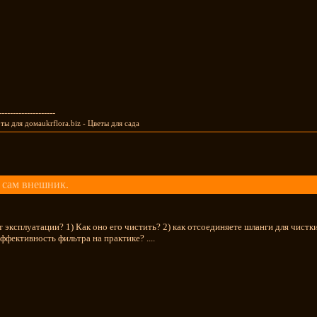
--------------------
боты для домаukrflora.biz - Цветы для сада
 сам внешник.
т эксплуатации? 1) Как оно его чистить? 2) как отсоединяете шланги для чистк
ффективность фильтра на практике? ....