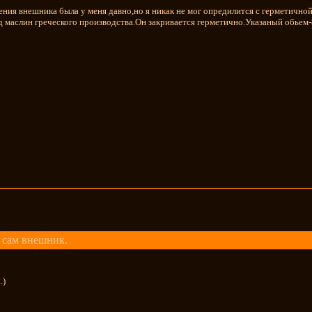
ения внешника была у меня давно,но я никак не мог опредилится с герметичной
д маслин греческого производства.Он закривается герметично.Указаный обьем-8
 сам внешник.
.)