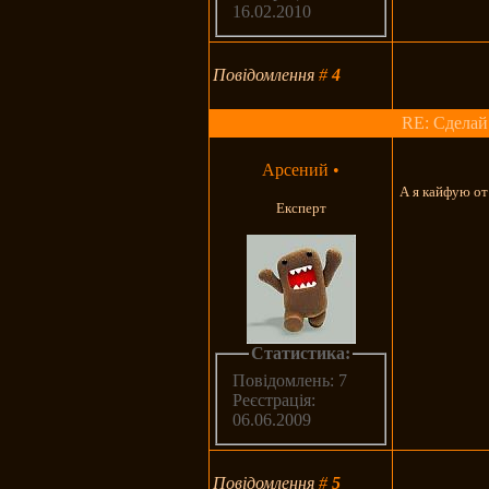
16.02.2010
Повідомлення
#
4
RE: Сделай
Арсений
•
А я кайфую от
Експерт
Статистика:
Повідомлень: 7
Реєстрація:
06.06.2009
Повідомлення
#
5