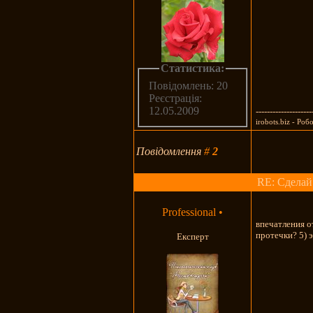
Статистика:
Повідомлень: 20
Реєстрація:
12.05.2009
--------------------
irobots.biz - Ро
Повідомлення
#
2
RE: Сделай
Professional
•
впечатления о
протечки? 5) э
Експерт