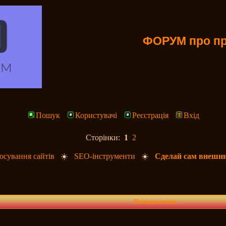
ФОРУМ про пр
Пошук
Користувачі
Реєстрація
Вхід
Сторінки:
1
2
сування сайтів
☀️
SEO-інструменти
☀️
Сделай сам внешни
Повідомлення