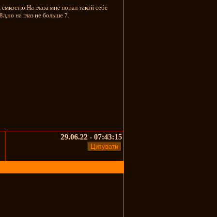
 емкостю.На глаза мне попал такой себе
л,но на глаз не больше 7.
29.06.22 - 07:43:15