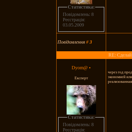
Статистика:
Повідомлень: 8
Реєстрація:
03.05.2009
Повідомлення
#
3
RE: Сделай
Dyom@
•
через год про
экономией или
Експерт
реализованная
Статистика:
Повідомлень: 8
Реєстрація: