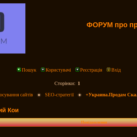
ФОРУМ про пр
Пошук
Користувачі
Реєстрація
Вхід
Сторінки:
1
сування сайтів
☀️
SEO-стратегії
☀️
+Украина.Продам Ска
ий Кои
Повідомлення