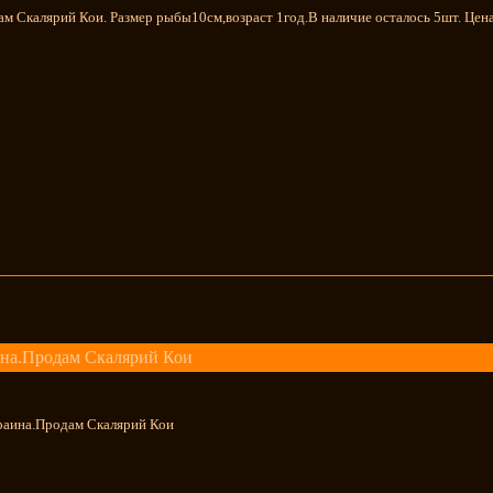
м Скалярий Кои. Размер рыбы10см,возраст 1год.В наличие осталось 5шт. Цена
на.Продам Скалярий Кои
краина.Продам Скалярий Кои