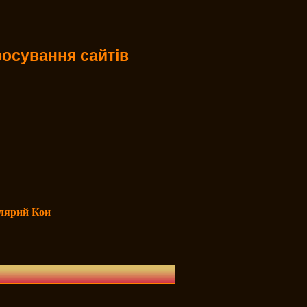
осування сайтів
лярий Кои