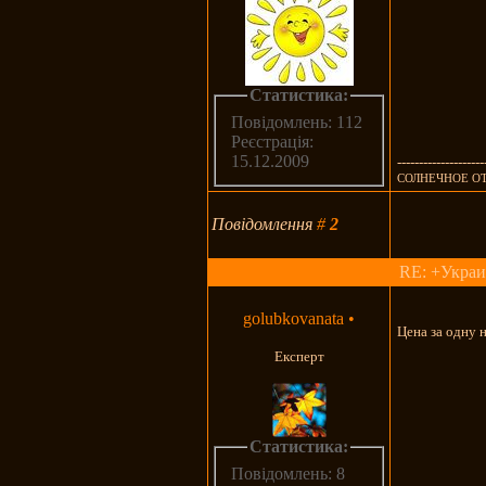
Статистика:
Повідомлень: 112
Реєстрація:
15.12.2009
--------------------
СОЛНЕЧНОЕ О
Повідомлення
#
2
RE: +Украи
golubkovanata
•
Цена за одну 
Експерт
Статистика:
Повідомлень: 8