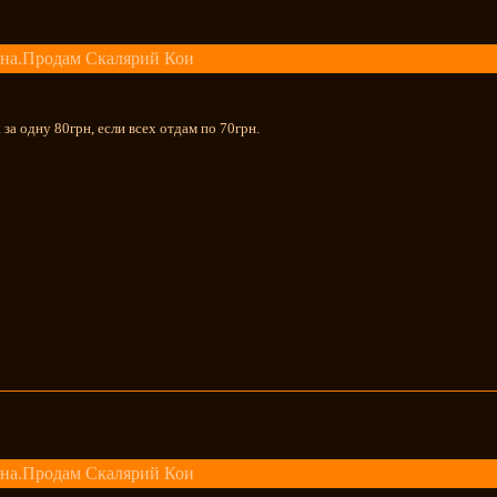
на.Продам Скалярий Кои
 за одну 80грн, если всех отдам по 70грн.
на.Продам Скалярий Кои