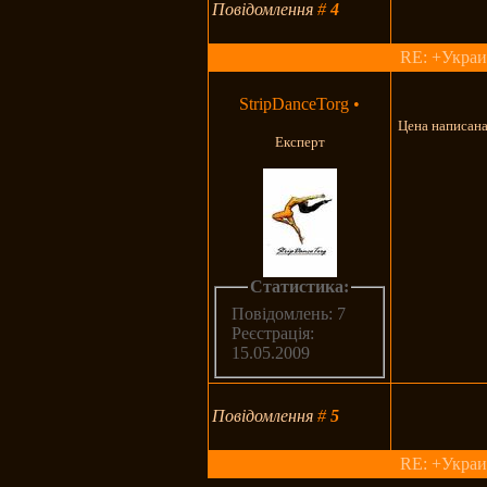
Повідомлення
#
4
RE: +Украи
StripDanceTorg
•
Цена написана
Експерт
Статистика:
Повідомлень: 7
Реєстрація:
15.05.2009
Повідомлення
#
5
RE: +Украи