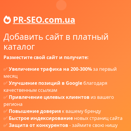
PR-SEO.com.ua
Добавить сайт в платный
каталог
Разместите свой сайт и получите:
✅
Увеличение трафика на 200-300%
за первый
месяц
✅
Улучшение позиций в Google
благодаря
качественным ссылкам
✅
Привлечение целевых клиентов
из вашего
региона
✅
Повышение доверия
к вашему бренду
✅
Быстрое индексирование
новых страниц сайта
✅
Защита от конкурентов
- займите свою нишу