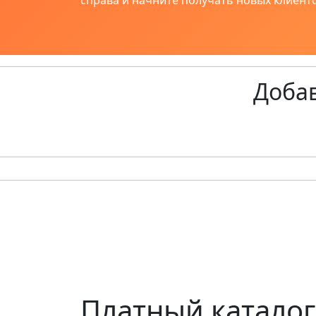
справа и начните получать новых клиенто
Добав
Платный каталог