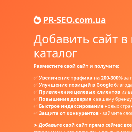
PR-SEO.com.ua
Добавить сайт в
каталог
Разместите свой сайт и получите:
✅
Увеличение трафика на 200-300%
за 
✅
Улучшение позиций в Google
благода
✅
Привлечение целевых клиентов
из в
✅
Повышение доверия
к вашему бренду
✅
Быстрое индексирование
новых стра
✅
Защита от конкурентов
- займите св
➤
Добавьте свой сайт прямо сейчас всег