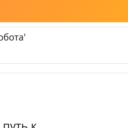
обота'
 путь к