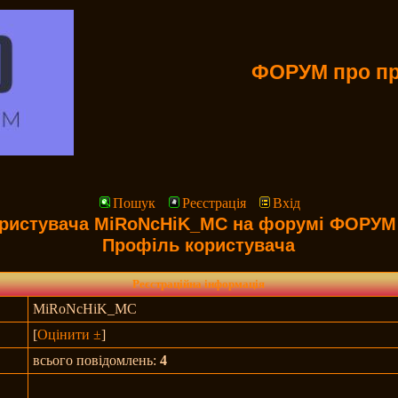
ФОРУМ про пр
Пошук
Реєстрація
Вхід
ристувача MiRoNcHiK_MC на форумі ФОРУМ 
Профіль користувача
Реєстраційна інформація
MiRoNcHiK_MC
[
Оцінити ±
]
всього повідомлень:
4