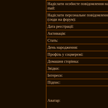
Надіслати особисте повідомлення на
mail:
Надіслати персональне повідомленн
(сюди на форум):
Дата реєстрації:
Активація:
Стать:
День народження:
Профіль у соцмережі:
Домашня сторінка:
Звідки
:
Інтереси:
Підпис:
Аватар: