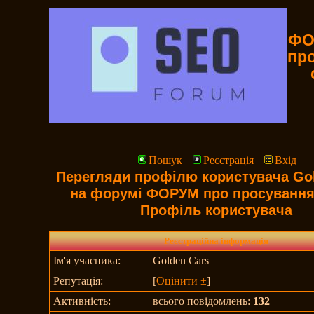
ФО
пр
Пошук
Реєстрація
Вхід
Перегляди профілю користувача Gol
на форумі ФОРУМ про просування
Профіль користувача
Реєстраційна інформація
Ім'я учасника:
Golden Cars
Репутація:
[
Оцінити ±
]
Активність:
всього повідомлень:
132