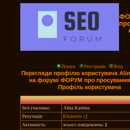
ФО
пр
Пошук
Реєстрація
Вхід
Перегляди профілю користувача Alin
на форумі ФОРУМ про просування
Профіль користувача
Реєстраційна інформація
Ім'я учасника:
Alina Kashina
Репутація:
[
Оцінити ±
]
Активність:
всього повідомлень:
2