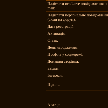
Надіслати особисте повідомлення на
mail:
Надіслати персональне повідомленн
(сюди на форум):
Дата реєстрації:
Активація:
Стать:
День народження:
Профіль у соцмережі:
Домашня сторінка:
Звідки
:
Інтереси:
Підпис:
Аватар: