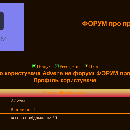
ФОРУМ про пр
Пошук
Реєстрація
Вхід
 користувача Advena на форумі ФОРУМ про
Профіль користувача
Реєстраційна інформація
Advena
[
Оцінити ±
]
всього повідомлень:
20