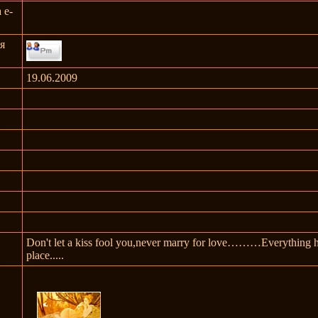
 e-
я
19.06.2009
Don't let a kiss fool you,never marry for love………Everything h
place.....